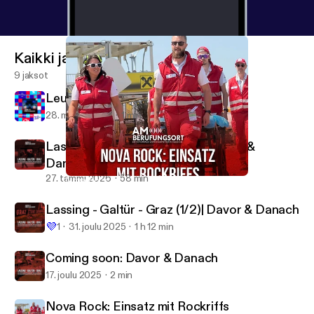
Rotes Kreuz NÖ & JUHUU Factory Beratung :
Ingeborg Jakubuff
Kaikki jaksot
9 jaksot
Leute, wir müssen reden!
28. maalis 2026
1 min
Lassing - Galtür - Graz (2/2)| Davor &
Danach
27. tammi 2026
58 min
Nova Rock: Einsatz mit Rockriffs
Am Berufungsort
Lassing - Galtür - Graz (1/2)| Davor & Danach
💜
1
31. joulu 2025
1 h 12 min
Coming soon: Davor & Danach
17. joulu 2025
2 min
Nova Rock: Einsatz mit Rockriffs