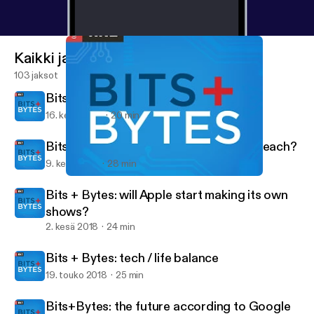
Kaikki jaksot
103 jaksot
Bits + Bytes: a hi-tech World Cup
16. kesä 2018
20 min
Bits+Bytes: another Facebook data breach?
9. kesä 2018
28 min
Bits + Bytes: will Apple start making its own shows?
Bits+Bytes
Bits + Bytes: will Apple start making its own
shows?
2. kesä 2018
24 min
Bits + Bytes: tech / life balance
19. touko 2018
25 min
Bits+Bytes: the future according to Google