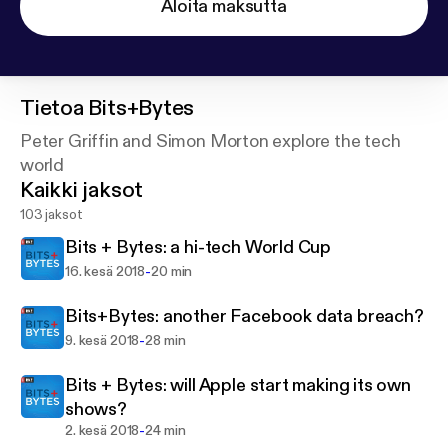
Aloita maksutta
Tietoa
Bits+Bytes
Peter Griffin and Simon Morton explore the tech
world
Kaikki jaksot
103 jaksot
Bits + Bytes: a hi-tech World Cup
-
16. kesä 2018
20 min
Bits+Bytes: another Facebook data breach?
-
9. kesä 2018
28 min
Bits + Bytes: will Apple start making its own
shows?
-
2. kesä 2018
24 min