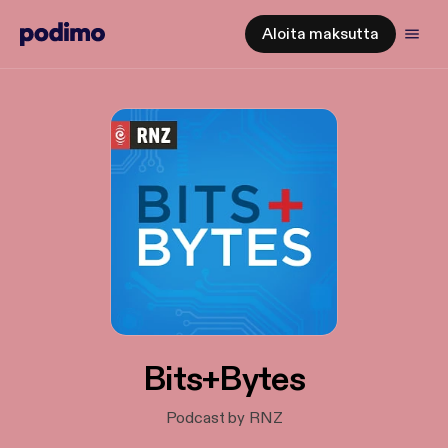
Aloita maksutta
Bits+Bytes
Podcast by RNZ