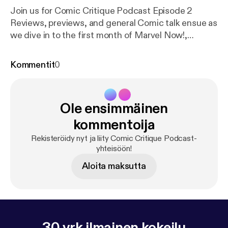
Join us for Comic Critique Podcast Episode 2
Reviews, previews, and general Comic talk ensue as
we dive in to the first month of Marvel Now!,
Batman's Death of the Family, and just take a critical
look at some of our favorite books. Visit us at
Kommentit
0
comiccritiqueblog.wordpress.com Contact us at
comiccritiqueblog@gmail.com
Ole ensimmäinen
kommentoija
Rekisteröidy nyt ja liity Comic Critique Podcast-
yhteisöön!
Aloita maksutta
30 vrk ilmainen kokeilu