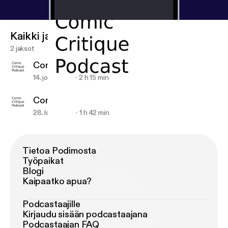
Kaikki jaksot
2 jaksot
Comic Critique Podcast #2
14. joulu 2012
2 h 15 min
Comic Critique Podcast #1
28. loka 2012
1 h 42 min
Comic Critique Podcast #2
Comic Critique Podcast
Tietoa Podimosta
Työpaikat
Blogi
Kaipaatko apua?
Podcastaajille
Kirjaudu sisään podcastaajana
Podcastaajan FAQ