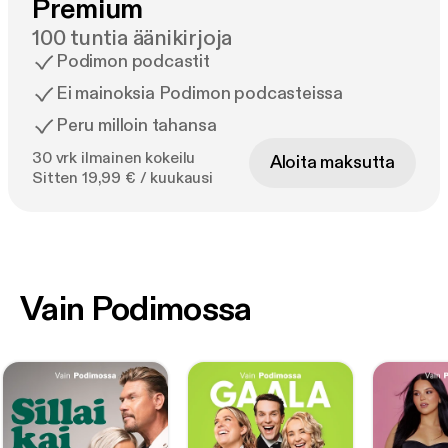
Premium
100 tuntia äänikirjoja
Podimon podcastit
Ei mainoksia Podimon podcasteissa
Peru milloin tahansa
30 vrk ilmainen kokeilu
Aloita maksutta
Sitten 19,99 € / kuukausi
Vain Podimossa