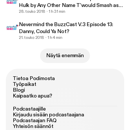
Hulk by Any Other Name T'would Smash as
Hard.
28. touko 2018
1 h 31 min
Nevermind the BuzzCast V.3 Episode 13:
Danny, Could Ya Not?
21. touko 2018
1 h 4 min
Näytä enemmän
Tietoa Podimosta
Työpaikat
Blogi
Kaipaatko apua?
Podcastaajille
Kirjaudu sisään podcastaajana
Podcastaajan FAQ
Yhteisön säännöt