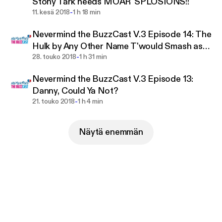
Stony Tark needs MOAR 'SPLOSIONS!!
-
11. kesä 2018
1 h 18 min
Nevermind the BuzzCast V.3 Episode 14: The
Hulk by Any Other Name T'would Smash as
-
Hard.
28. touko 2018
1 h 31 min
Nevermind the BuzzCast V.3 Episode 13:
Danny, Could Ya Not?
-
21. touko 2018
1 h 4 min
Näytä enemmän