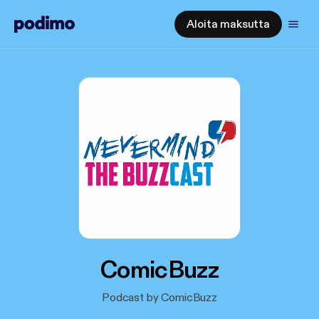
Aloita maksutta
ComicBuzz
Podcast by ComicBuzz