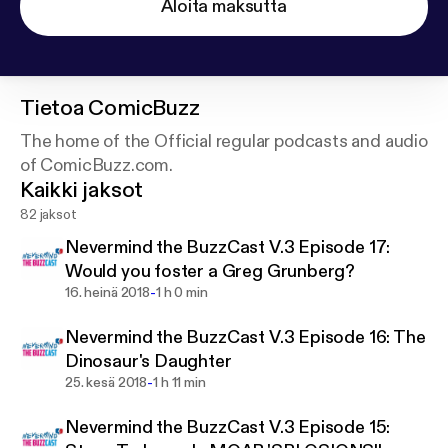
Aloita maksutta
Tietoa
ComicBuzz
The home of the Official regular podcasts and audio
of ComicBuzz.com.
Kaikki jaksot
82 jaksot
Nevermind the BuzzCast V.3 Episode 17:
Would you foster a Greg Grunberg?
-
16. heinä 2018
1 h 0 min
Nevermind the BuzzCast V.3 Episode 16: The
Dinosaur's Daughter
-
25. kesä 2018
1 h 11 min
Nevermind the BuzzCast V.3 Episode 15: