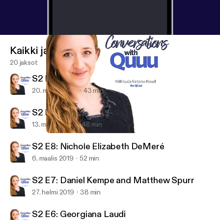
Kaikki jaksot
20 jaksot
S2 E10: Liam Martin
20. maalis 2019
43 min
S2 E9: Dan Murray-Serter
13. maalis 2019
48 min
S2 E8: Nichole Elizabeth DeMeré
Conversations with Quuu
S2 E8: Nichole Elizabeth DeMeré
6. maalis 2019
52 min
S2 E7: Daniel Kempe and Matthew Spurr
27. helmi 2019
38 min
S2 E6: Georgiana Laudi