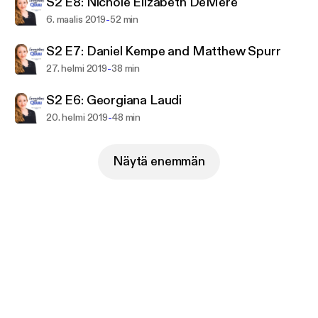
S2 E8: Nichole Elizabeth DeMeré
-
6. maalis 2019
52 min
S2 E7: Daniel Kempe and Matthew Spurr
-
27. helmi 2019
38 min
S2 E6: Georgiana Laudi
-
20. helmi 2019
48 min
Näytä enemmän