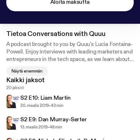
Aloita maksutta
Tietoa
Conversations with Quuu
A podcast brought to you by Quuu's Lucia Fontaina-
Powell. Enjoy interviews with leading marketers and
entrepreneurs in the tech space, as we learn about
them and from them. Expect tonnes of inspiration
Näytä enemmän
for your own professional journey, as well as
Kaikki jaksot
genuinely effective, actionable advice to implement
20 jaksot
in your business!
S2 E10: Liam Martin
-
20. maalis 2019
43 min
S2 E9: Dan Murray-Serter
-
13. maalis 2019
48 min