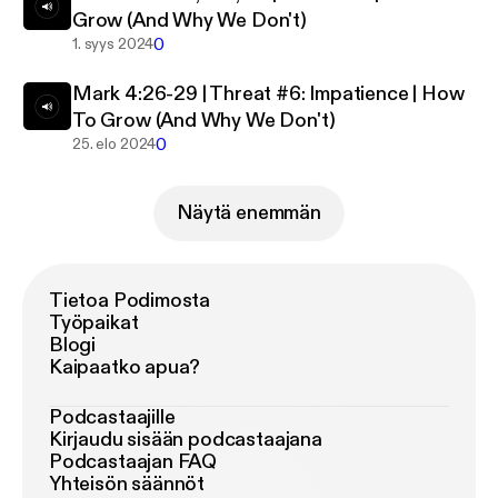
Grow (And Why We Don't)
0
1. syys 2024
Mark 4:26-29 | Threat #6: Impatience | How
To Grow (And Why We Don't)
0
25. elo 2024
Näytä enemmän
Tietoa Podimosta
Työpaikat
Blogi
Kaipaatko apua?
Podcastaajille
Kirjaudu sisään podcastaajana
Podcastaajan FAQ
Yhteisön säännöt