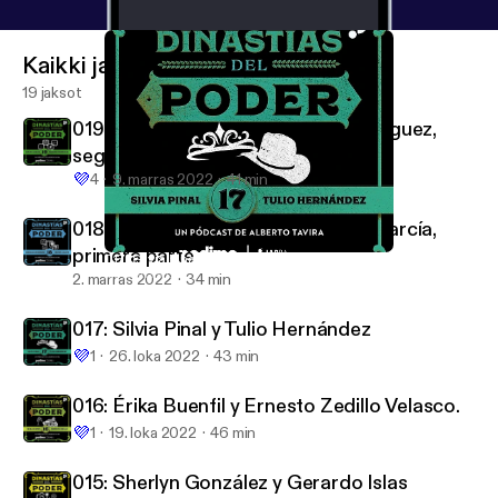
Kaikki jaksot
19 jaksot
019: Samuel García y Mariana Rodríguez,
segunda parte
💜
4
9. marras 2022
41 min
018: Mariana Rodríguez y Samuel García,
primera parte
017: Silvia Pinal y Tulio Hernández
Dinastías del Poder
2. marras 2022
34 min
017: Silvia Pinal y Tulio Hernández
💜
1
26. loka 2022
43 min
016: Érika Buenfil y Ernesto Zedillo Velasco.
💜
1
19. loka 2022
46 min
015: Sherlyn González y Gerardo Islas