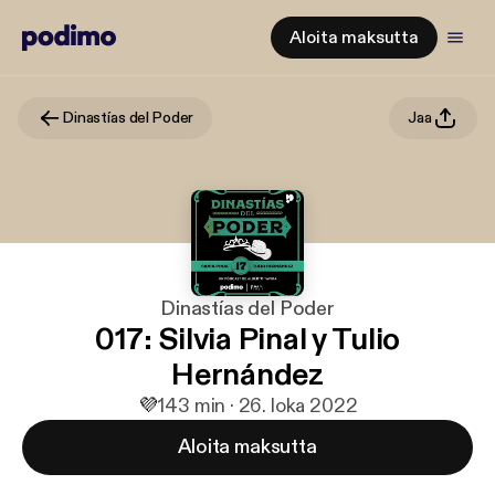
Aloita maksutta
Dinastías del Poder
Jaa
Dinastías del Poder
017: Silvia Pinal y Tulio
Hernández
💜
1
43 min · 26. loka 2022
Aloita maksutta