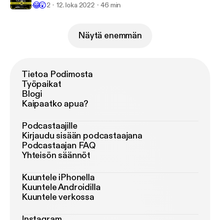
😂
😲
2
12. loka 2022
46 min
Näytä enemmän
Tietoa Podimosta
Työpaikat
Blogi
Kaipaatko apua?
Podcastaajille
Kirjaudu sisään podcastaajana
Podcastaajan FAQ
Yhteisön säännöt
Kuuntele iPhonella
Kuuntele Androidilla
Kuuntele verkossa
Instagram