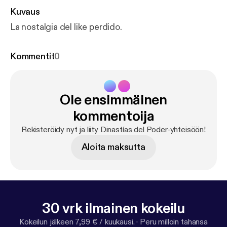
Kuvaus
La nostalgia del like perdido.
Kommentit
0
Ole ensimmäinen
kommentoija
Rekisteröidy nyt ja liity Dinastías del Poder-yhteisöön!
Aloita maksutta
30 vrk ilmainen kokeilu
Kokeilun jälkeen 7,99 € / kuukausi.
·
Peru milloin tahansa