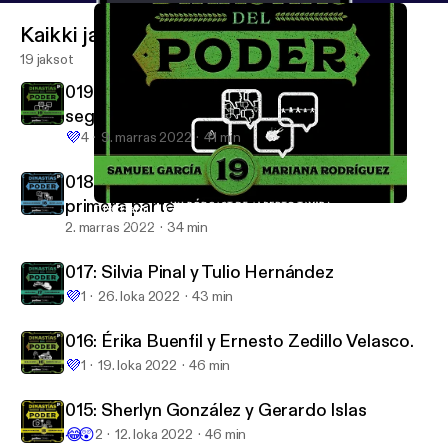
Kaikki jaksot
19 jaksot
019: Samuel García y Mariana Rodríguez,
segunda parte
💜
4
9. marras 2022
41 min
018: Mariana Rodríguez y Samuel García,
primera parte
019: Samuel García y Mariana Rodríguez, segunda parte
Dinastías del Poder
2. marras 2022
34 min
017: Silvia Pinal y Tulio Hernández
💜
1
26. loka 2022
43 min
016: Érika Buenfil y Ernesto Zedillo Velasco.
💜
1
19. loka 2022
46 min
015: Sherlyn González y Gerardo Islas
😂
😲
2
12. loka 2022
46 min