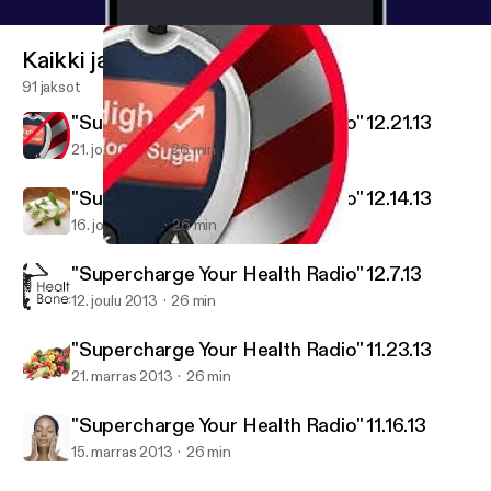
Kaikki jaksot
91 jaksot
"Supercharge Your Health Radio" 12.21.13
21. joulu 2013
26 min
"Supercharge Your Health Radio" 12.14.13
16. joulu 2013
26 min
"Supercharge Your Health Radio" 12.21.13
Exodus Health Center
"Supercharge Your Health Radio" 12.7.13
12. joulu 2013
26 min
"Supercharge Your Health Radio" 11.23.13
21. marras 2013
26 min
"Supercharge Your Health Radio" 11.16.13
15. marras 2013
26 min