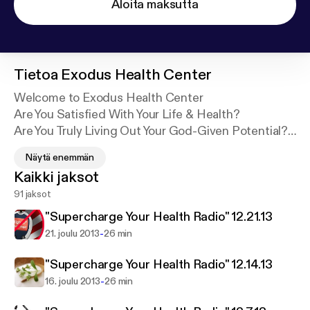
Aloita maksutta
Tietoa
Exodus Health Center
Welcome to Exodus Health Center
Are You Satisfied With Your Life & Health?
Are You Truly Living Out Your God-Given Potential?
Näytä enemmän
At Exodus Health Center our goal and mission is to
Kaikki jaksot
empower you with the most cutting-edge
91 jaksot
information and advice on topics such as: weight
loss, fitness, & sporting performance, thyroid
"Supercharge Your Health Radio" 12.21.13
function, heart disease, cancer, diabetes, hormone
-
21. joulu 2013
26 min
imbalance, immune boosting, digestive health,
depression, and childhood disorders such as ADHD
"Supercharge Your Health Radio" 12.14.13
and autism.
-
16. joulu 2013
26 min