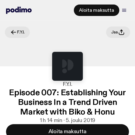
Aloita maksutta
F.Y.I.
Jaa
F.Y.I.
Episode 007: Establishing Your
Business In a Trend Driven
Market with Biko & Honu
1 h 14 min · 5. joulu 2019
Aloita maksutta