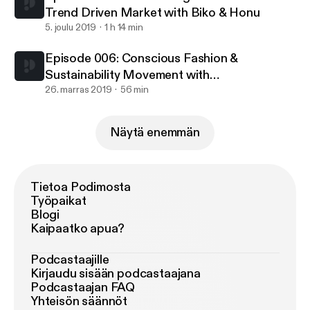
Trend Driven Market with Biko & Honu
5. joulu 2019
1 h 14 min
Episode 006: Conscious Fashion &
Sustainability Movement with
Nolongerminee & Rafheoo
26. marras 2019
56 min
Näytä enemmän
Tietoa Podimosta
Työpaikat
Blogi
Kaipaatko apua?
Podcastaajille
Kirjaudu sisään podcastaajana
Podcastaajan FAQ
Yhteisön säännöt