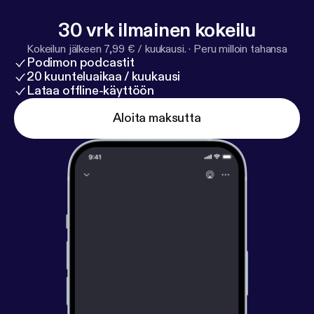
whiteboardjournal.com [
http://whiteboardjournal.co
30 vrk ilmainen kokeilu
m/
]
Kokeilun jälkeen 7,99 € / kuukausi.
·
Peru milloin tahansa
Podimon podcastit
20 kuunteluaikaa / kuukausi
Lataa offline-käyttöön
Aloita maksutta