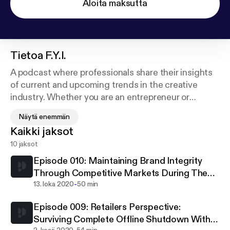
Aloita maksutta
Tietoa
F.Y.I.
A podcast where professionals share their insights
of current and upcoming trends in the creative
industry. Whether you are an entrepreneur or
someone who's interested in the inner workings of
Näytä enemmän
the business, this is the place to gain knowledge
Kaikki jaksot
through personal experiences, as told by the
10 jaksot
experts.
Episode 010: Maintaining Brand Integrity
Through Competitive Markets During The
-
Pandemic with M.a.n.k.i.n.d and Niion
13. loka 2020
50 min
Episode 009: Retailers Perspective:
Surviving Complete Offline Shutdown With