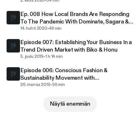
-
707, Wormhole & Dope Dapper
2. kesä 2020
54 min
Ep. 008 How Local Brands Are Responding
To The Pandemic With Dominate, Sagara &
-
Horny Cupcakes
14. huhti 2020
49 min
Episode 007: Establishing Your Business In a
Trend Driven Market with Biko & Honu
-
5. joulu 2019
1 h 14 min
Episode 006: Conscious Fashion &
Sustainability Movement with
-
Nolongerminee & Rafheoo
26. marras 2019
56 min
Näytä enemmän