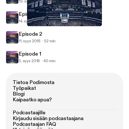
19. syys 2018
51 min
Episode 3
14. syys 2018
54 min
Episode 4
From the Horseshoe to the Rock
Episode 2
11. syys 2018
52 min
Episode 1
5. syys 2018
40 min
Tietoa Podimosta
Työpaikat
Blogi
Kaipaatko apua?
Podcastaajille
Kirjaudu sisään podcastaajana
Podcastaajan FAQ