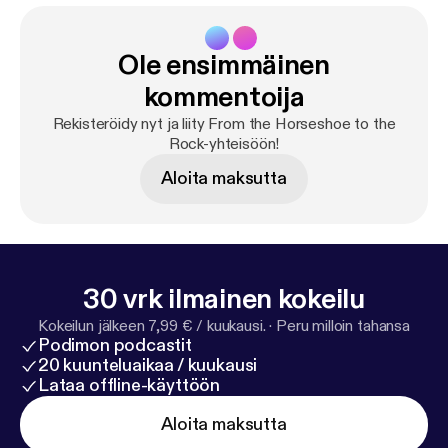
Ole ensimmäinen
kommentoija
Rekisteröidy nyt ja liity From the Horseshoe to the
Rock-yhteisöön!
Aloita maksutta
30 vrk ilmainen kokeilu
Kokeilun jälkeen 7,99 € / kuukausi.
·
Peru milloin tahansa
Podimon podcastit
20 kuunteluaikaa / kuukausi
Lataa offline-käyttöön
Aloita maksutta