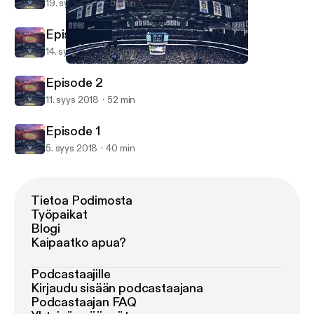
19. syys 2018
51 min
Episode 3
14. syys 2018
54 min
Episode 2
From the Horseshoe to the Rock
Episode 2
11. syys 2018
52 min
Episode 1
5. syys 2018
40 min
Tietoa Podimosta
Työpaikat
Blogi
Kaipaatko apua?
Podcastaajille
Kirjaudu sisään podcastaajana
Podcastaajan FAQ