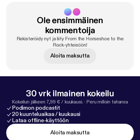
Ole ensimmäinen
kommentoija
Rekisteröidy nyt ja liity From the Horseshoe to the
Rock-yhteisöön!
Aloita maksutta
30 vrk ilmainen kokeilu
Kokeilun jälkeen 7,99 € / kuukausi.
·
Peru milloin tahansa
Podimon podcastit
20 kuunteluaikaa / kuukausi
Lataa offline-käyttöön
Aloita maksutta