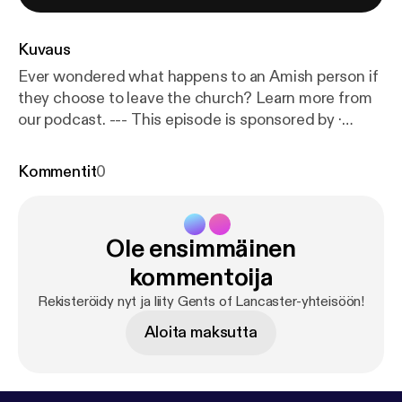
Kuvaus
Ever wondered what happens to an Amish person if
they choose to leave the church? Learn more from
our podcast. --- This episode is sponsored by ·
Anchor: The easiest way to make a podcast.
https://
anchor.fm/app
[
https://anchor.fm/app
]Support this
Kommentit
0
podcast:
https://anchor.fm/gents-of-lancaster/supp
ort
[
https://anchor.fm/gents-of-lancaster/support
]
Ole ensimmäinen
kommentoija
Rekisteröidy nyt ja liity Gents of Lancaster-yhteisöön!
Aloita maksutta