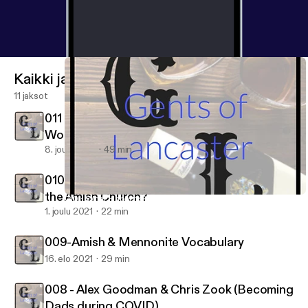
Kaikki jaksot
11 jaksot
011 - 21 Most Popular Names for Amish
Women
8. joulu 2021
49 min
010 - What Happens When Someone Leaves
the Amish Church?
010 - What Happens When Someone Leaves the Amish Church?
Gents of Lancaster
1. joulu 2021
22 min
009-Amish & Mennonite Vocabulary
16. elo 2021
29 min
008 - Alex Goodman & Chris Zook (Becoming
Dads during COVID)