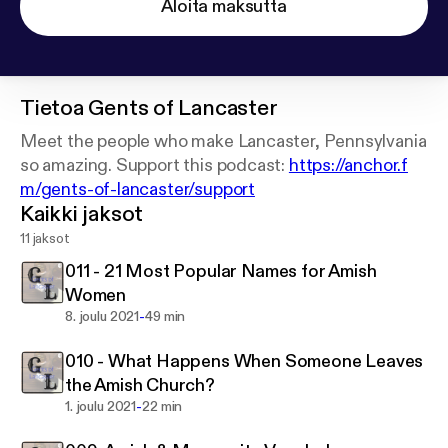
Aloita maksutta
Tietoa
Gents of Lancaster
Meet the people who make Lancaster, Pennsylvania
so amazing. Support this podcast:
https://anchor.f
m/gents-of-lancaster/support
Kaikki jaksot
11 jaksot
011 - 21 Most Popular Names for Amish
Women
-
8. joulu 2021
49 min
010 - What Happens When Someone Leaves
the Amish Church?
-
1. joulu 2021
22 min