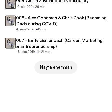
009-Amish & Mennonite Vocabulary
-
16. elo 2021
29 min
008 - Alex Goodman & Chris Zook (Becoming
Dads during COVID)
-
4. kesä 2020
45 min
007 - Emily Gertenbach (Career, Marketing,
& Entrepreneurship)
-
17. loka 2019
1 h 21 min
Näytä enemmän