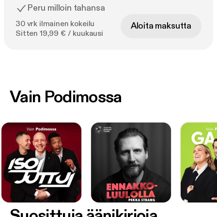
Peru milloin tahansa
30 vrk ilmainen kokeilu
Aloita maksutta
Sitten 19,99 € / kuukausi
Vain Podimossa
Suosittuja äänikirjoja