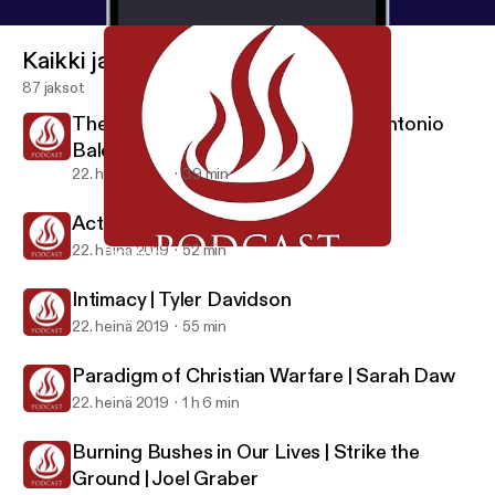
Kaikki jaksot
87 jaksot
The Inner Life is More Important | Antonio
Baldovinos
22. heinä 2019
39 min
Activating Faith | Joel Graber
22. heinä 2019
52 min
Paradigm of Christian Warfare | Sarah Daw
Global Prayer House Missions Base
Intimacy | Tyler Davidson
22. heinä 2019
55 min
Paradigm of Christian Warfare | Sarah Daw
22. heinä 2019
1 h 6 min
Burning Bushes in Our Lives | Strike the
Ground | Joel Graber