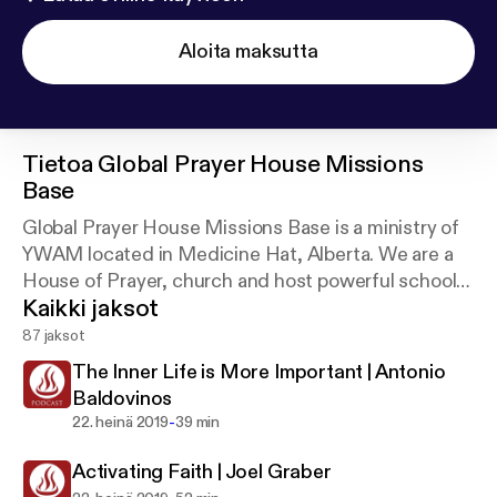
Aloita maksutta
Tietoa
Global Prayer House Missions
Base
Global Prayer House Missions Base is a ministry of
YWAM located in Medicine Hat, Alberta. We are a
House of Prayer, church and host powerful schools
Kaikki jaksot
and events.
87 jaksot
The Inner Life is More Important | Antonio
Baldovinos
-
22. heinä 2019
39 min
Activating Faith | Joel Graber