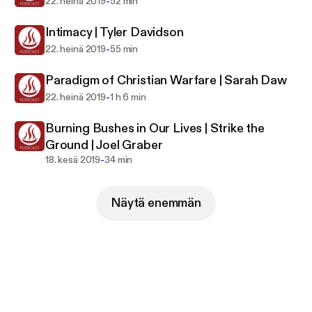
-
22. heinä 2019
52 min
Intimacy | Tyler Davidson
-
22. heinä 2019
55 min
Paradigm of Christian Warfare | Sarah Daw
-
22. heinä 2019
1 h 6 min
Burning Bushes in Our Lives | Strike the
Ground | Joel Graber
-
18. kesä 2019
34 min
Näytä enemmän