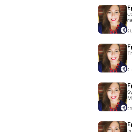
E
Co
mu
21
E
Th
2.
Ep
Sy
Ma
23
E
In