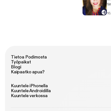
ti
im
16
en
Tietoa Podimosta
Työpaikat
Blogi
Kaipaatko apua?
Kuuntele iPhonella
Kuuntele Androidilla
Kuuntele verkossa