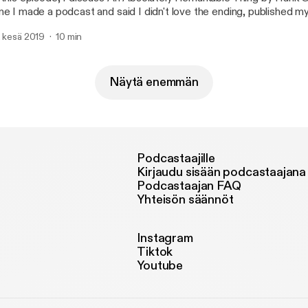
me I made a podcast and said I didn't love the ending, published my
mediately learned there's going to be a sequel (explaining, at least 
. kesä 2019
10 min
ding was left so vague). And... I still don't love the ending.
Näytä enemmän
Podcastaajille
Kirjaudu sisään podcastaajana
Podcastaajan FAQ
Yhteisön säännöt
Instagram
Tiktok
Youtube