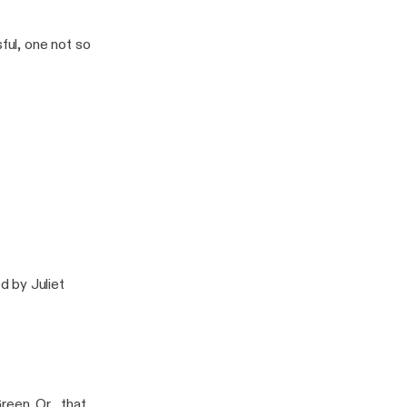
ul, one not so
d by Juliet
.. that