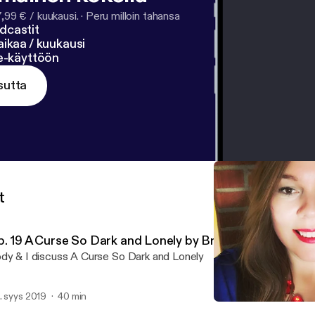
7,99 € / kuukausi.
·
Peru milloin tahansa
dcastit
ikaa / kuukausi
ne-käyttöön
sutta
t
p. 19 A Curse So Dark and Lonely by Brigid Kemmerer
dy & I discuss A Curse So Dark and Lonely
. syys 2019
40 min
Ep. 17 Uprooted by Naomi