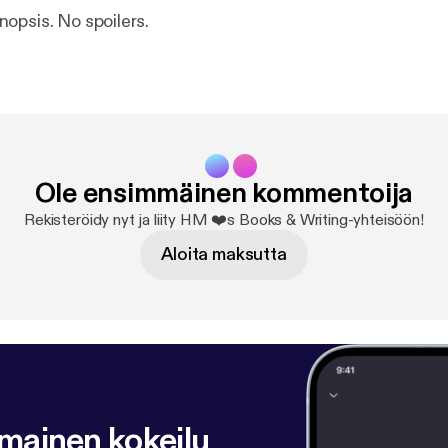
opsis. No spoilers.
Ole ensimmäinen kommentoija
Rekisteröidy nyt ja liity HM ❤️s Books & Writing-yhteisöön!
Aloita maksutta
lmainen kokeilu