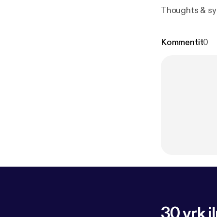
Thoughts & syn
Kommentit
0
30 vrk i