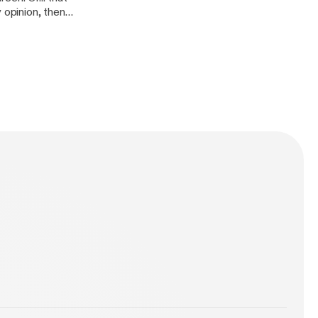
 opinion, then
in part, why the