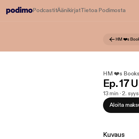
Podcastit
Äänikirjat
Tietoa Podimosta
HM ❤️s Book
HM ❤️s Books
Ep. 17 
13 min · 2. syy
Aloita maks
Kuvaus