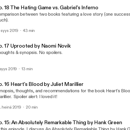
HM ❤️s Books & Writing
p. 18 The Hating Game vs. Gabriel’s Inferno
mparison between two books featuring a love story (one successf
ch).
. syys 2019
43 min
p. 17 Uprooted by Naomi Novik
oughts & synopsis. No spoilers.
 syys 2019
13 min
. 16 Heart's Blood by Juliet Marillier
nopsis, thoughts, and recommendations for the book Heart's Bloo
rillier. Spoiler alert: I loved it!
. heinä 2019
20 min
p. 15: An Absolutely Remarkable Thing by Hank Green
 this episode, I discuss An Absolutely Remarkable Thing by Hank Green. Or.