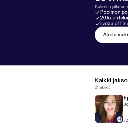
Kokeilun jälkeen 
Podimon po
20 kuuntelua
Lataa offli
Aloita mak
Kaikki jakso
21 jaksot
E
Jo
22