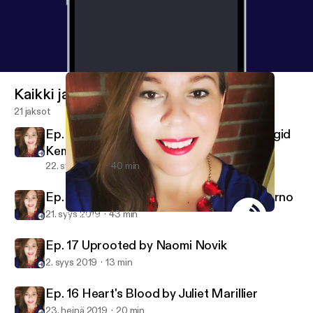
Kaikki jaksot
21 jaksot
Ep. 19 A Curse So Dark and Lonely by Brigid
Kemmerer
22. syys 2019
40 min
Ep. 18 The Hating Game vs. Gabriel’s Inferno
21. syys 2019
43 min
Ep. 15: An Absolutely Remarkable Thing by Hank Green
HM ❤️s Books & Writing
Ep. 17 Uprooted by Naomi Novik
2. syys 2019
13 min
Ep. 16 Heart's Blood by Juliet Marillier
23. heinä 2019
20 min