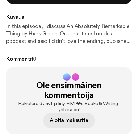
Kuvaus
In this episode, I discuss An Absolutely Remarkable
Thing by Hank Green. Or... that time I made a
podcast and said I didn't love the ending, published
my opinion, then immediately learned there's going
to be a sequel (explaining, at least in part, why the
Kommentit
0
ending was left so vague). And... I still don't love the
ending.
Ole ensimmäinen
kommentoija
Rekisteröidy nyt ja liity HM ❤️s Books & Writing-
yhteisöön!
Aloita maksutta