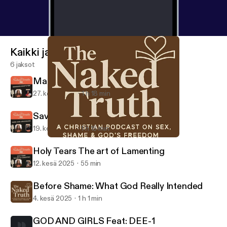
Kaikki jaksot
6 jaksot
Marriage What's Tea!
27. kesä 2025
1 h 18 min
Saved and Struggling
19. kesä 2025
1 h 15 min
Before Shame: What God Really Intended
THE NAKED TRUTH W/ Hannah Rochelle
Holy Tears The art of Lamenting
12. kesä 2025
55 min
Before Shame: What God Really Intended
4. kesä 2025
1 h 1 min
GOD AND GIRLS Feat: DEE-1