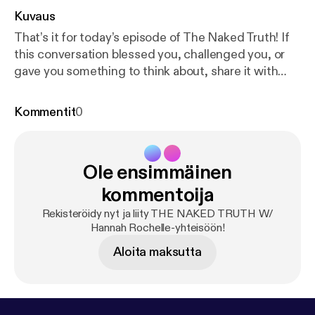
Kuvaus
That’s it for today’s episode of The Naked Truth! If
this conversation blessed you, challenged you, or
gave you something to think about, share it with
someone who needs it. And if you haven’t already,
hit subscribe so you never miss a moment of truth
Kommentit
0
and transformation. You can also connect with me
on Instagram at [your handle]. Until next time, stay
free, stay honest, and keep seeking The Naked
Ole ensimmäinen
Truth.” Support the show
[
https://cash.app/
$HOLYHOTBOYS]
kommentoija
Rekisteröidy nyt ja liity THE NAKED TRUTH W/
Hannah Rochelle-yhteisöön!
Aloita maksutta