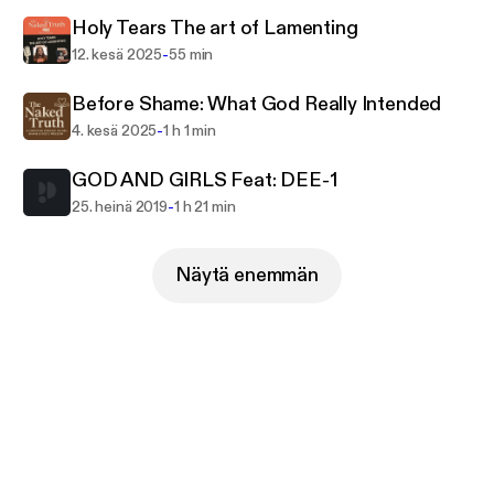
Holy Tears The art of Lamenting
-
12. kesä 2025
55 min
Before Shame: What God Really Intended
-
4. kesä 2025
1 h 1 min
GOD AND GIRLS Feat: DEE-1
-
25. heinä 2019
1 h 21 min
Näytä enemmän