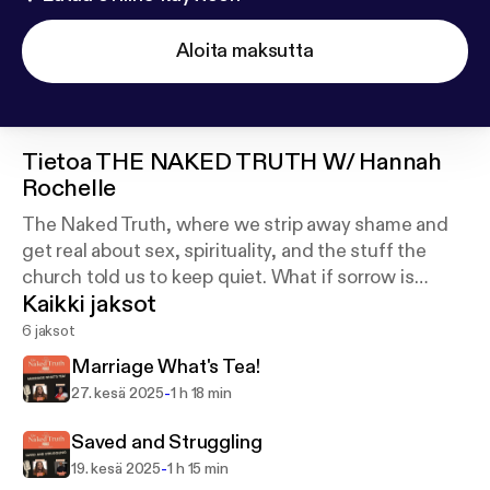
Aloita maksutta
Tietoa
THE NAKED TRUTH W/ Hannah
Rochelle
The Naked Truth, where we strip away shame and
get real about sex, spirituality, and the stuff the
church told us to keep quiet. What if sorrow is
Kaikki jaksot
sacred? What if God does His best heart work in
our hardest moments?”
6 jaksot
Marriage What's Tea!
-
27. kesä 2025
1 h 18 min
Saved and Struggling
-
19. kesä 2025
1 h 15 min