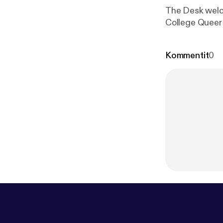
The Desk welc
College Queer
Kommentit
0