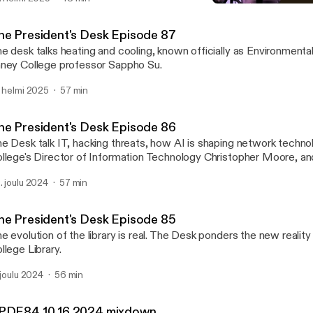
TPDE84 10 16 2024 mixd
The President's Desk
he President's Desk Episode 87
e desk talks heating and cooling, known officially as Environmenta
ney College professor Sappho Su.
. helmi 2025
57 min
he President's Desk Episode 86
e Desk talk IT, hacking threats, how AI is shaping network techn
llege's Director of Information Technology Christopher Moore, an
houelley Chief Technology & Information Systems Office of PC
. joulu 2024
57 min
he President's Desk Episode 85
e evolution of the library is real. The Desk ponders the new realit
llege Library.
. joulu 2024
56 min
PDE84 10 16 2024 mixdown