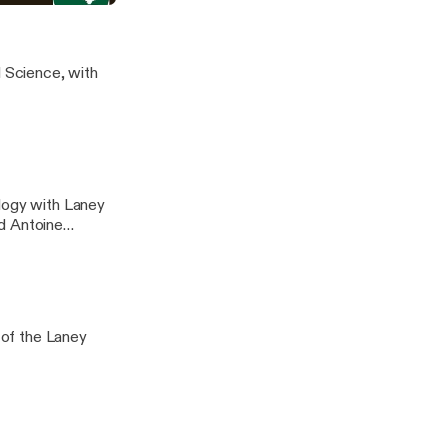
own
l Science, with
ology with Laney
d Antoine
CD.
y of the Laney