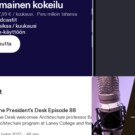
lmainen kokeilu
7,99 € / kuukausi.
·
Peru milloin tahansa
dcastit
ikaa / kuukausi
ne-käyttöön
sutta
t
he President's Desk Episode 88
e Desk welcomes Architecture professor Barry Yu to talk about 
chitecture program at Laney College and the vast opportunities in t
. helmi 2025
48 min