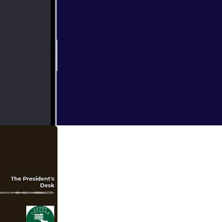
the expanding
he field.