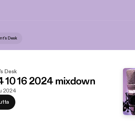
nt's Desk
's Desk
 10 16 2024 mixdown
ulu 2024
utta