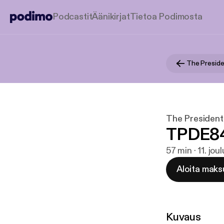
Podcastit
Äänikirjat
Tietoa Podimosta
The Preside
The President
TPDE84
57 min · 11. jo
Aloita maks
Kuvaus