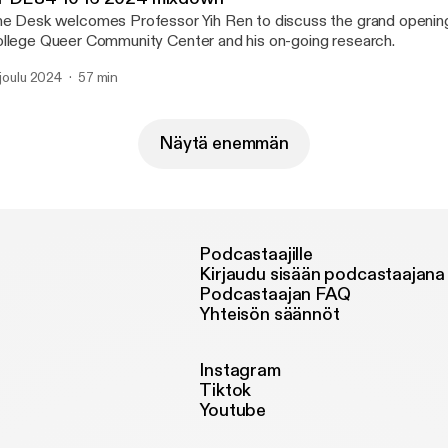
e Desk welcomes Professor Yih Ren to discuss the grand openin
llege Queer Community Center and his on-going research.
. joulu 2024
57 min
Näytä enemmän
Podcastaajille
Kirjaudu sisään podcastaajana
Podcastaajan FAQ
Yhteisön säännöt
Instagram
Tiktok
Youtube