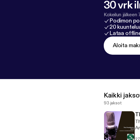
30 vrk i
Kokeilun jälkeen 
Podimon po
20 kuuntelua
Lataa offli
Aloita mak
Kaikki jakso
93 jaksot
T
Th
Ar
27