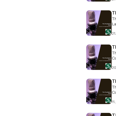
T
Th
La
21
T
Th
Co
Me
20
T
Th
Co
11
T