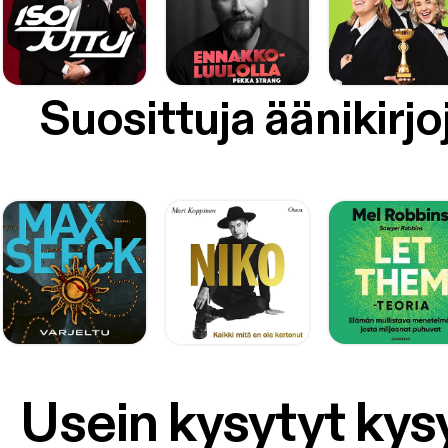
Suosittuja äänikirjo
Usein kysytyt ky