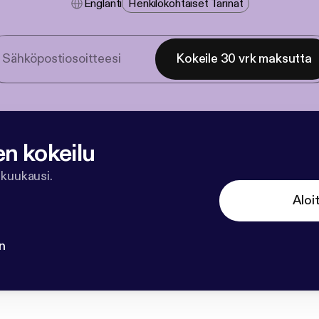
Englanti
Henkilökohtaiset Tarinat
Kokeile 30 vrk maksutta
en kokeilu
 kuukausi.
Aloi
n