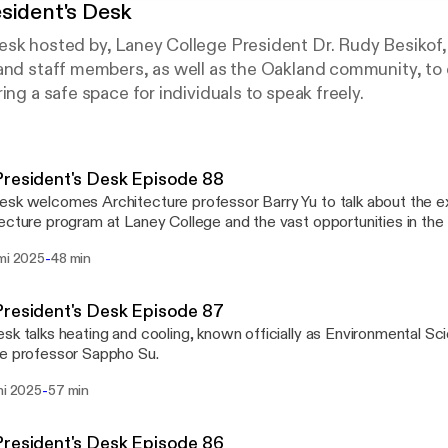
sident's Desk
esk hosted by, Laney College President Dr. Rudy Besikof
and staff members, as well as the Oakland community, to 
ing a safe space for individuals to speak freely.
resident's Desk Episode 88
sk welcomes Architecture professor Barry Yu to talk about the 
ecture program at Laney College and the vast opportunities in the f
-
lmi 2025
48 min
resident's Desk Episode 87
sk talks heating and cooling, known officially as Environmental Sc
e professor Sappho Su.
-
mi 2025
57 min
resident's Desk Episode 86