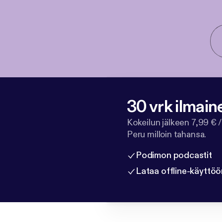
30 vrk ilmain
Kokeilun jälkeen 7,99 € /
Peru milloin tahansa.
Podimon podcastit
Lataa offline-käyttöö