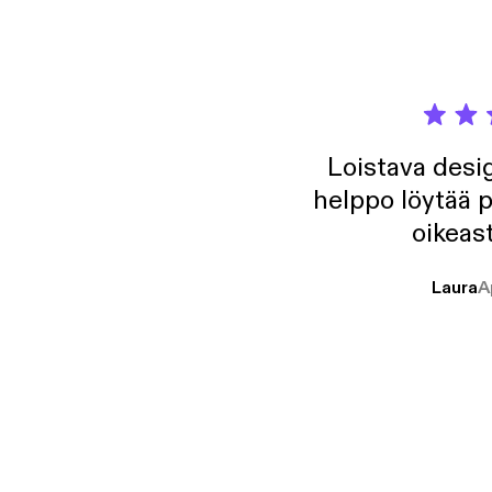
Loistava desig
helppo löytää p
oikeast
Laura
A