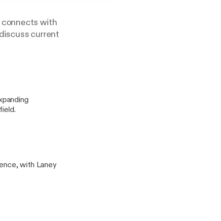
, connects with
discuss current
expanding
ield.
ience, with Laney