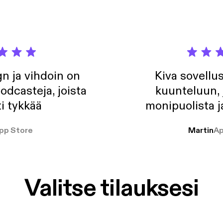
n ja vihdoin on
Kiva sovellu
odcasteja, joista
kuunteluun, 
i tykkää
monipuolista j
pp Store
Martin
Ap
Valitse tilauksesi