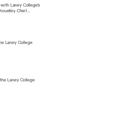
 with Laney College's
houelley Chief
 the Laney College
the Laney College