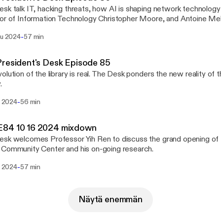
sk talk IT, hacking threats, how AI is shaping network technology
or of Information Technology Christopher Moore, and Antoine Me
ology & Information Systems Office of PCCD.
-
lu 2024
57 min
resident's Desk Episode 85
olution of the library is real. The Desk ponders the new reality of
.
-
lu 2024
56 min
84 10 16 2024 mixdown
sk welcomes Professor Yih Ren to discuss the grand opening of 
Community Center and his on-going research.
-
lu 2024
57 min
Näytä enemmän