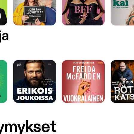
ja
symykset