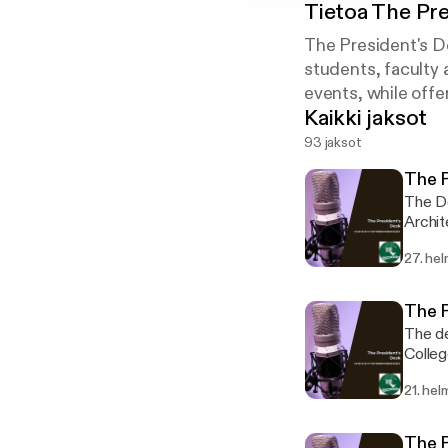
Tietoa
The Pre
The President's D
students, faculty 
events, while offer
Kaikki jaksot
93 jaksot
The P
The De
Archit
27. he
The P
The de
Colleg
21. hel
The P