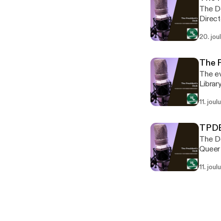
The De
Direct
Techn
20. jou
The P
The ev
Library
11. jou
TPDE
The De
Queer 
11. jou