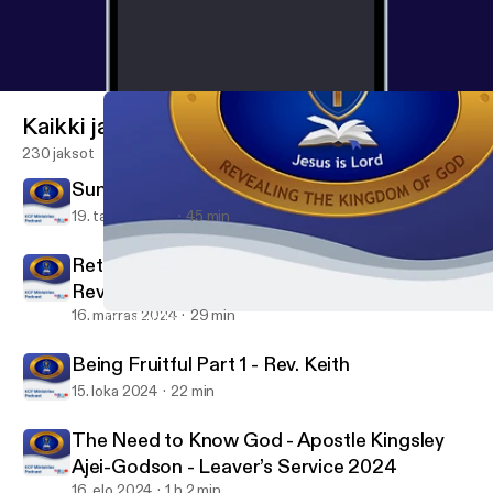
Kaikki jaksot
230 jaksot
Sunday Service - Min. David Dela
19. tammi 2025
45 min
Returning to Our First Love to Finish Well -
Rev Keith
16. marras 2024
29 min
The Need to Know God - Apostle Kingsley Ajei-Godson - Leaver’
KCF Ministries
Being Fruitful Part 1 - Rev. Keith
15. loka 2024
22 min
The Need to Know God - Apostle Kingsley
Ajei-Godson - Leaver’s Service 2024
16. elo 2024
1 h 2 min