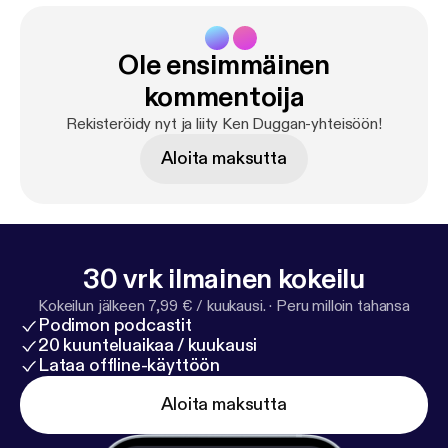
Ole ensimmäinen
kommentoija
Rekisteröidy nyt ja liity Ken Duggan-yhteisöön!
Aloita maksutta
30 vrk ilmainen kokeilu
Kokeilun jälkeen 7,99 € / kuukausi.
·
Peru milloin tahansa
Podimon podcastit
20 kuunteluaikaa / kuukausi
Lataa offline-käyttöön
Aloita maksutta