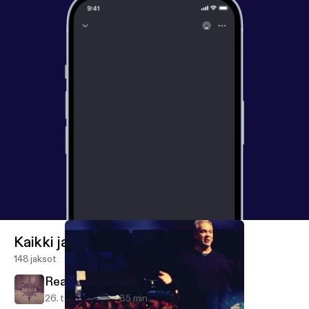
Kaikki jaksot
148 jaksot
Ready Set Go part 2
26. tammi 2020
35 min