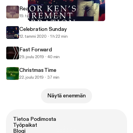
Ready Set Go part 1
19. tammi 2020
37 min
Celebration Sunday
Ken Duggan
Celebration Sunday
12. tammi 2020
1 h 22 min
Fast Forward
29. joulu 2019
40 min
Christmas Time
22. joulu 2019
37 min
Näytä enemmän
Tietoa Podimosta
Työpaikat
Blogi