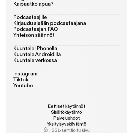
Kaipaatko apua?
Podcastaajille
Kirjaudu sisään podcastaajana
Podcastaajan FAQ
Yhteisön säännöt
Kuuntele iPhonella
Kuuntele Androidilla
Kuuntele verkossa
Instagram
Tiktok
Youtube
Eettiset käytännöt
Sisältökäytäntö
Palveluehdot
Yksityisyyskäytäntö
SSL-sertifioitu sivu