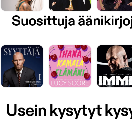
Suosittuja äänikirjo
Usein kysytyt ky