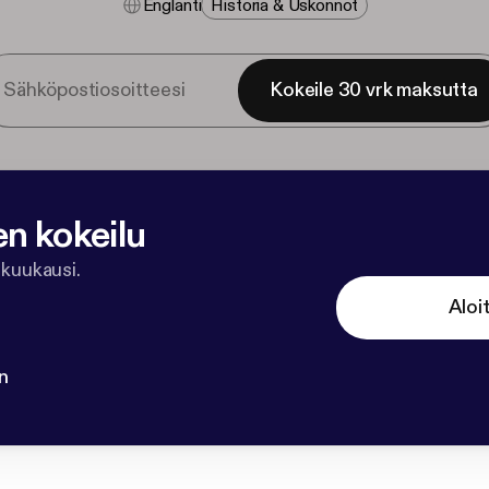
Englanti
Historia & Uskonnot
Kokeile 30 vrk maksutta
en kokeilu
 kuukausi.
Aloi
n