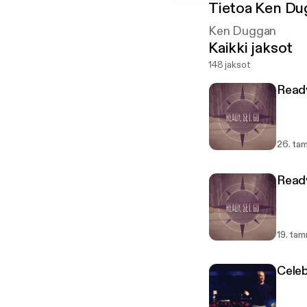
Tietoa
Ken Du
Ken Duggan
Kaikki jaksot
148 jaksot
Ready
26. ta
Ready
19. ta
Cele