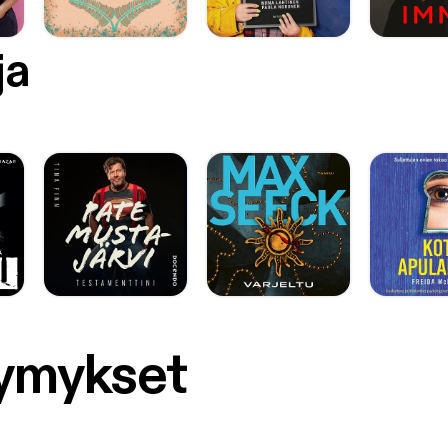
ja
symykset