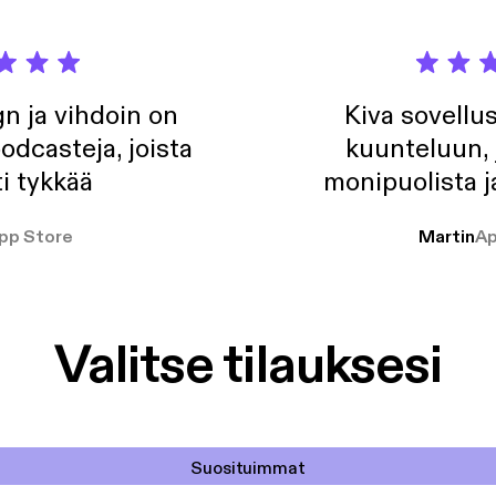
n ja vihdoin on
Kiva sovellu
odcasteja, joista
kuunteluun, 
i tykkää
monipuolista j
pp Store
Martin
Ap
Valitse tilauksesi
Suosituimmat