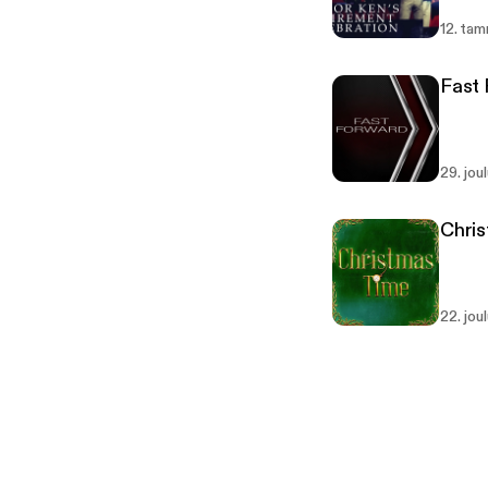
12. ta
Fast
29. jou
Chri
22. jou