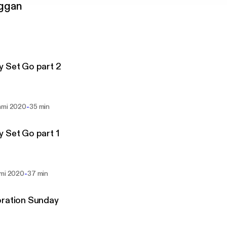
ggan
 Set Go part 2
-
mmi 2020
35 min
 Set Go part 1
-
mmi 2020
37 min
bration Sunday