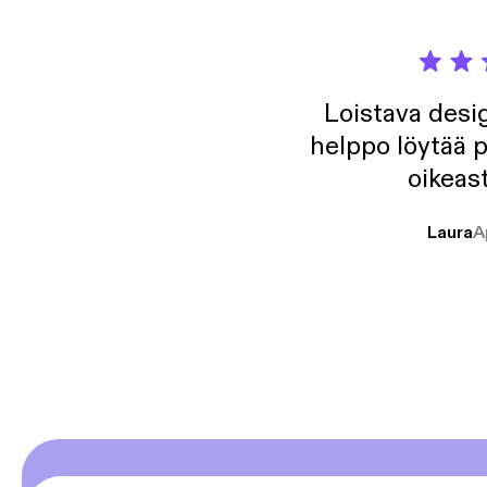
Loistava desig
helppo löytää p
oikeast
Laura
A