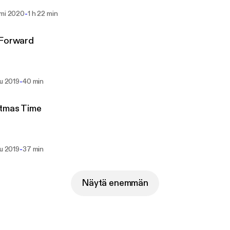
-
mmi 2020
1 h 22 min
 Forward
-
lu 2019
40 min
stmas Time
-
lu 2019
37 min
Näytä enemmän