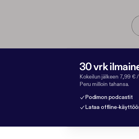
30 vrk ilmain
Kokeilun jälkeen 7,99 € /
Peru milloin tahansa.
Podimon podcastit
Lataa offline-käyttöö