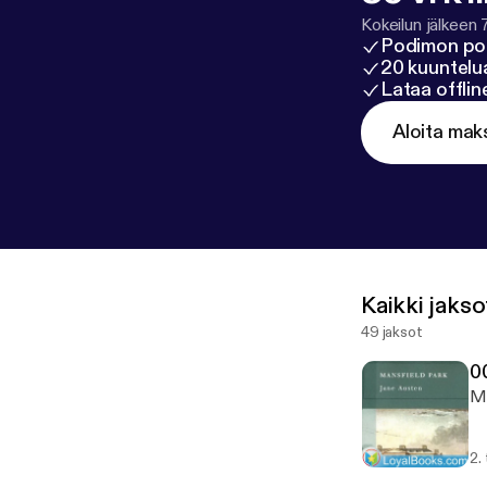
Kokeilun jälkeen 
Podimon po
20 kuuntelua
Lataa offli
Aloita mak
Kaikki jakso
49 jaksot
0
Mo
2.