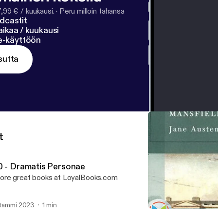
7,99 € / kuukausi.
·
Peru milloin tahansa
dcastit
ikaa / kuukausi
ne-käyttöön
sutta
t
0 - Dramatis Personae
re great books at LoyalBooks.com
 tammi 2023
1 min
00 - Dramatis Personae