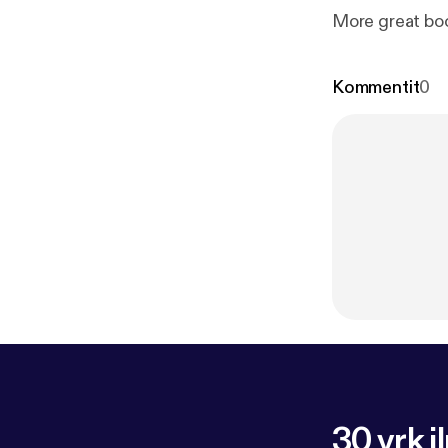
More great bo
Kommentit
0
30 vrk i