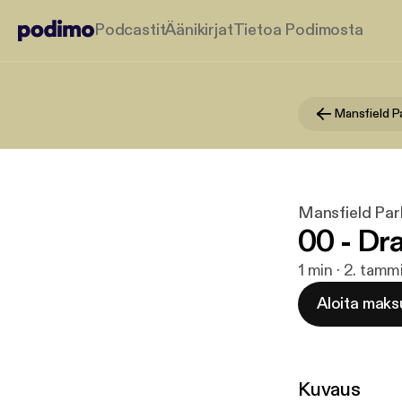
Podcastit
Äänikirjat
Tietoa Podimosta
Mansfield P
Mansfield Par
00 - Dr
1 min · 2. tam
Aloita maks
Kuvaus