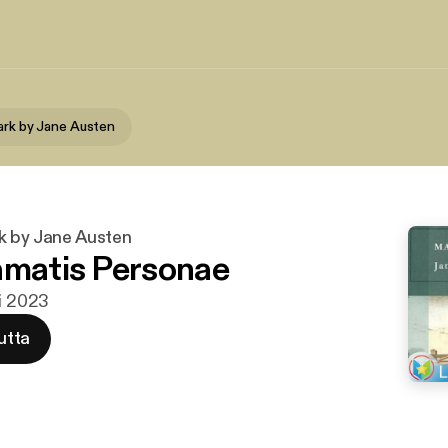
ark by Jane Austen
k by Jane Austen
amatis Personae
mi 2023
utta