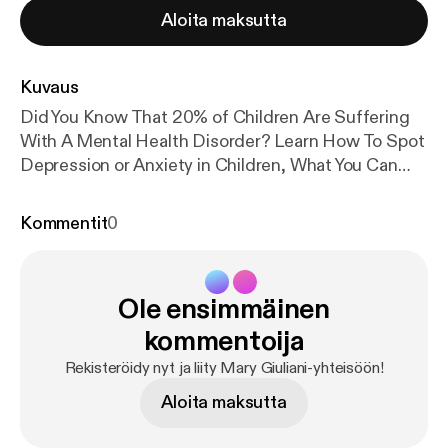
Aloita maksutta
Kuvaus
Did You Know That 20% of Children Are Suffering
With A Mental Health Disorder? Learn How To Spot
Depression or Anxiety in Children, What You Can
Do, And How To Help With My Interview With Dr.
Lorry Leigh Belhumeur, Licensed Psychologist &
Kommentit
0
CEO Of Western Youth Services.
Ole ensimmäinen
kommentoija
Rekisteröidy nyt ja liity Mary Giuliani-yhteisöön!
Aloita maksutta