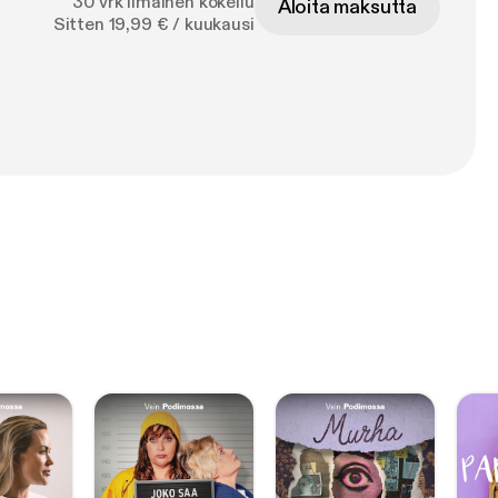
30 vrk ilmainen kokeilu
Aloita maksutta
Sitten 19,99 € / kuukausi