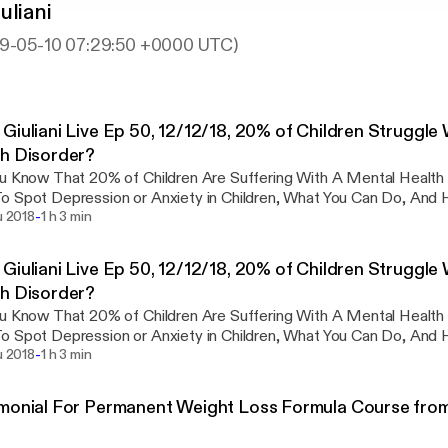
uliani
009-05-10 07:29:50 +0000 UTC)
Giuliani Live Ep 50, 12/12/18, 20% of Children Struggle
h Disorder?
u Know That 20% of Children Are Suffering With A Mental Health Diso
 Depression or Anxiety in Children, What You Can Do, And How To Help With
-
erview With Dr. Lorry Leigh Belhumeur, Licensed Psychologist 
lu 2018
1 h 3 min
Services.
Giuliani Live Ep 50, 12/12/18, 20% of Children Struggle
h Disorder?
u Know That 20% of Children Are Suffering With A Mental Health Diso
 Depression or Anxiety in Children, What You Can Do, And How To Help With
-
erview With Dr. Lorry Leigh Belhumeur, Licensed Psychologist 
lu 2018
1 h 3 min
Services.
monial For Permanent Weight Loss Formula Course fro