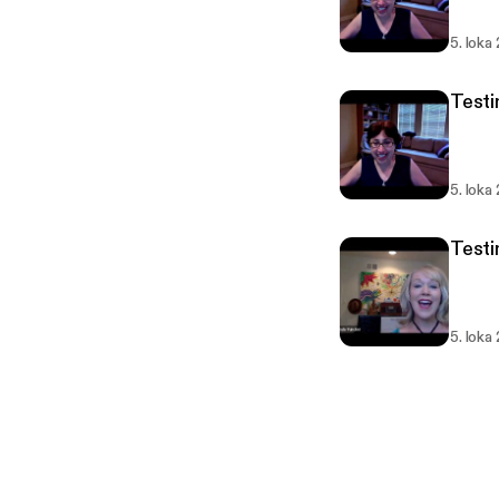
5. loka
Testi
5. loka
Testi
5. loka