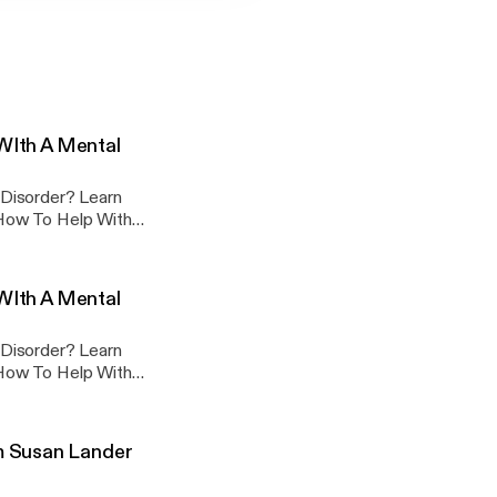
 WIth A Mental
rder? Learn
& CEO Of Western
 WIth A Mental
rder? Learn
& CEO Of Western
m Susan Lander