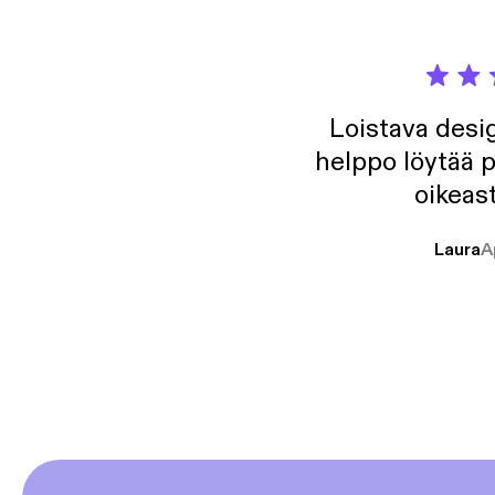
Loistava desig
helppo löytää p
oikeast
Laura
A