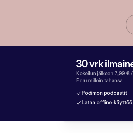
30 vrk ilmain
Kokeilun jälkeen 7,99 € /
Peru milloin tahansa.
Podimon podcastit
Lataa offline-käyttöö