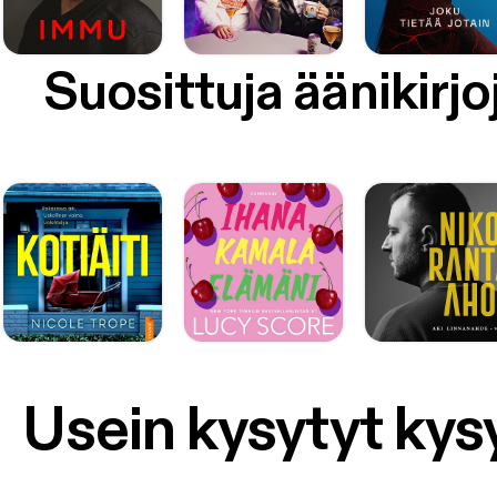
Suosittuja äänikirjo
Usein kysytyt ky