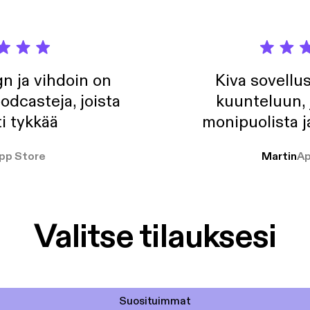
n ja vihdoin on
Kiva sovellu
odcasteja, joista
kuunteluun, 
i tykkää
monipuolista j
pp Store
Martin
Ap
Valitse tilauksesi
Suosituimmat