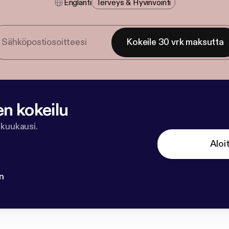
Englanti
Terveys & Hyvinvointi
Kokeile 30 vrk maksutta
en kokeilu
 kuukausi.
Aloi
n