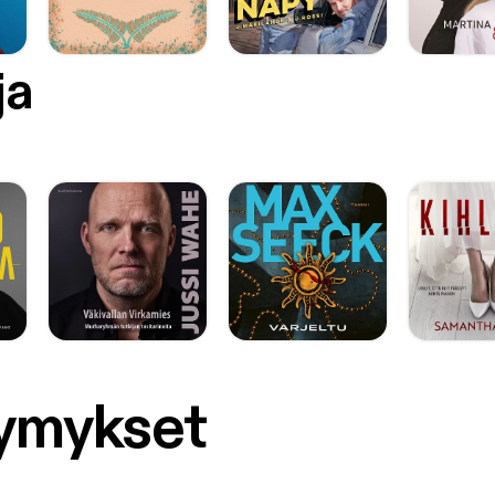
ja
symykset