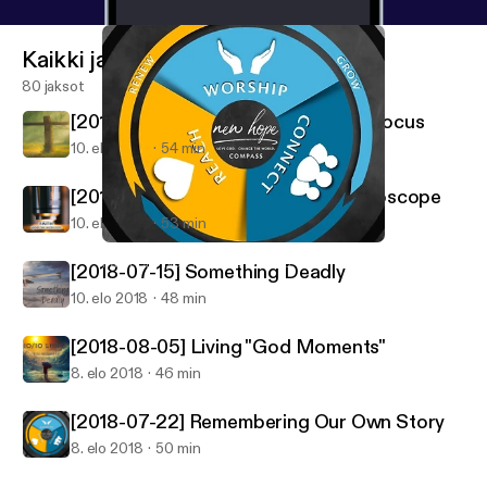
Kaikki jaksot
80 jaksot
[2018-07-08] When You Lose Your Focus
10. elo 2018
54 min
[2018-07-29] Faith Under The Microscope
10. elo 2018
53 min
[2018-07-22] Remembering Our Own Story
Palm City New Hope Fellowship
[2018-07-15] Something Deadly
10. elo 2018
48 min
[2018-08-05] Living "God Moments"
8. elo 2018
46 min
[2018-07-22] Remembering Our Own Story
8. elo 2018
50 min