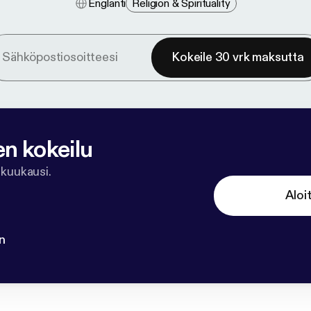
Englanti
Religion & Spirituality
Kokeile 30 vrk maksutta
en kokeilu
 kuukausi.
Aloi
n