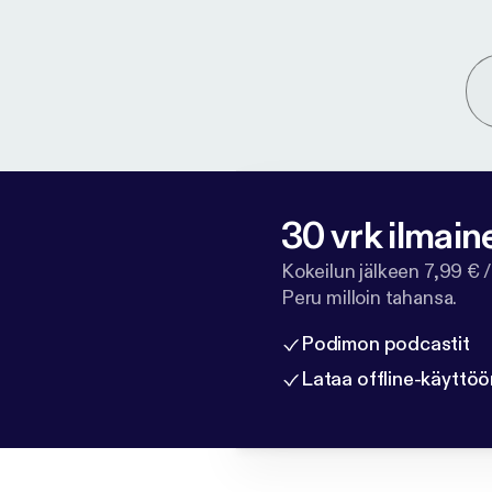
30 vrk ilmain
Kokeilun jälkeen 7,99 € /
Peru milloin tahansa.
Podimon podcastit
Lataa offline-käyttöö