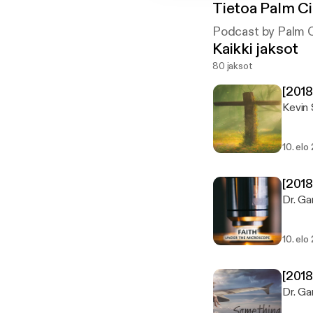
Tietoa
Palm C
Podcast by Palm 
Kaikki jaksot
80 jaksot
[201
Kevin 
10. elo
[2018
Dr. Ga
10. elo
[2018
Dr. Ga