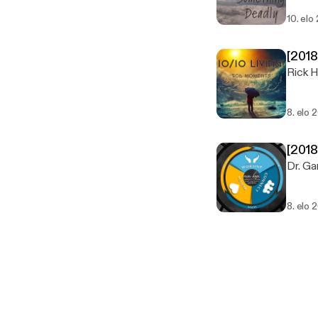
10. elo
[201
Rick 
8. elo 
[201
8. elo 