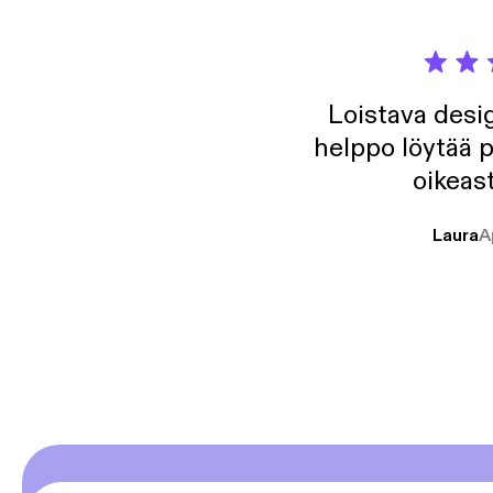
Loistava desig
helppo löytää p
oikeast
Laura
A