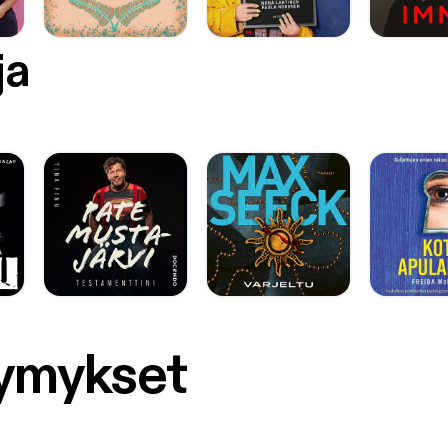
ja
symykset