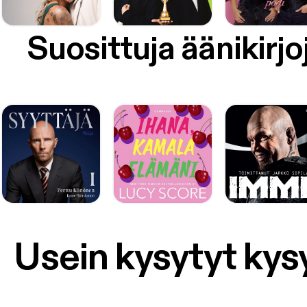
Suosittuja äänikirjo
Usein kysytyt ky