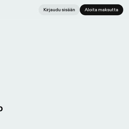
Kirjaudu sisään
Aloita maksutta
p