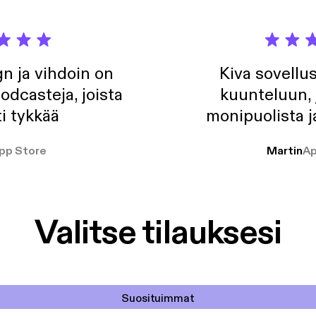
n ja vihdoin on
Kiva sovellu
odcasteja, joista
kuunteluun, 
i tykkää
monipuolista j
pp Store
Martin
Ap
Valitse tilauksesi
Suosituimmat