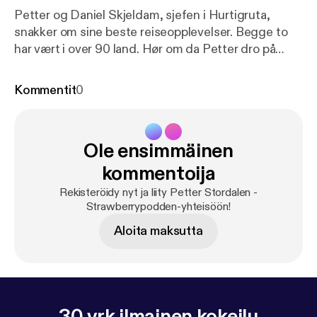
Petter og Daniel Skjeldam, sjefen i Hurtigruta,
snakker om sine beste reiseopplevelser. Begge to
har vært i over 90 land. Hør om da Petter dro på
joggetur med rifle og da prisen for å dra inn i
Afghanistan på natten bare var $50. Daniel prøver å
Kommentit
0
snike inn reklame for Hurtigruta ved en hver
mulighet, den mannen elsker virkelig polområdene.
See acast.com/privacy [
https://acast.com/privacy
]
Ole ensimmäinen
for privacy and opt-out information.
kommentoija
Rekisteröidy nyt ja liity Petter Stordalen -
Strawberrypodden-yhteisöön!
Aloita maksutta
30 vrk ilmainen kokeilu