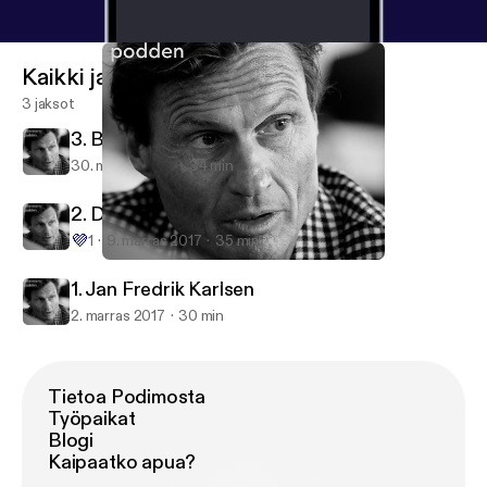
Kaikki jaksot
3 jaksot
3. Bård Tufte Johansen
30. marras 2017
34 min
2. Daniel Skjeldam
💜
1
9. marras 2017
35 min
2. Daniel Skjeldam
Petter Stordalen - Strawberrypodden
1. Jan Fredrik Karlsen
2. marras 2017
30 min
Tietoa Podimosta
Työpaikat
Blogi
Kaipaatko apua?