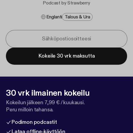
Podcast by Strawberry
Englanti
Talous & Ura
Kokeile 30 vrk maksutta
30 vrk ilmainen kokeilu
Kokeilun jälkeen 7,99 € / kuukausi.
Peru milloin tahansa.
Podimon podcastit
Lataa offline-käyttöön