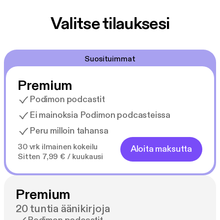
Valitse tilauksesi
Suosituimmat
Premium
Podimon podcastit
Ei mainoksia Podimon podcasteissa
Peru milloin tahansa
30 vrk ilmainen kokeilu
Aloita maksutta
Sitten 7,99 € / kuukausi
Premium
20 tuntia äänikirjoja