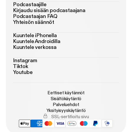
Podcastaajille
Kirjaudu sisään podcastaajana
Podcastaajan FAQ
Yhteisön säännöt
Kuuntele iPhonella
Kuuntele Androidilla
Kuuntele verkossa
Instagram
Tiktok
Youtube
Eettiset käytännöt
Sisältökäytäntö
Palveluehdot
Yksityisyyskäytäntö
SSL-sertifioitu sivu