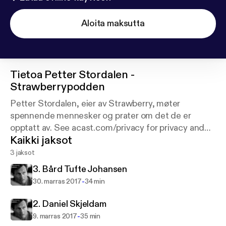
Aloita maksutta
Tietoa
Petter Stordalen -
Strawberrypodden
Petter Stordalen, eier av Strawberry, møter
spennende mennesker og prater om det de er
opptatt av. See acast.com/privacy for privacy and
Kaikki jaksot
opt-out information.
3 jaksot
3. Bård Tufte Johansen
-
30. marras 2017
34 min
2. Daniel Skjeldam
-
9. marras 2017
35 min