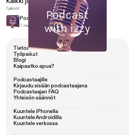
Kaikki jaksot
1 jaksot
Podcast with izzy (preview)
7. maalis 2019
1 min
Tietoa Podimosta
Työpaikat
Podcast with izzy (preview)
Podcast with izzy
Blogi
Kaipaatko apua?
Podcastaajille
Kirjaudu sisään podcastaajana
Podcastaajan FAQ
Yhteisön säännöt
Kuuntele iPhonella
Kuuntele Androidilla
Kuuntele verkossa