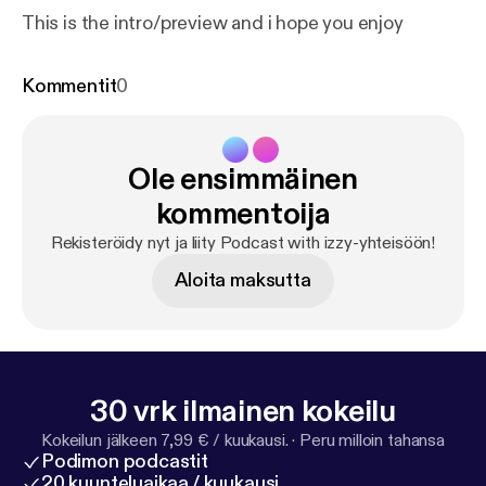
This is the intro/preview and i hope you enjoy
Kommentit
0
Ole ensimmäinen
kommentoija
Rekisteröidy nyt ja liity Podcast with izzy-yhteisöön!
Aloita maksutta
30 vrk ilmainen kokeilu
Kokeilun jälkeen 7,99 € / kuukausi.
·
Peru milloin tahansa
Podimon podcastit
20 kuunteluaikaa / kuukausi