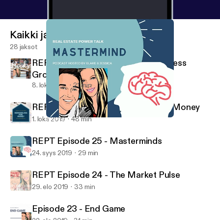
Kaikki jaksot
28 jaksot
REPT Episode 27 - Books for Business
Growth
8. loka 2019
21 min
REPT Episode 26 - Remodeling for Money
1. loka 2019
48 min
REPT Episode 25 - Masterminds
Real Estate Power Talk
REPT Episode 25 - Masterminds
24. syys 2019
29 min
REPT Episode 24 - The Market Pulse
29. elo 2019
33 min
Episode 23 - End Game