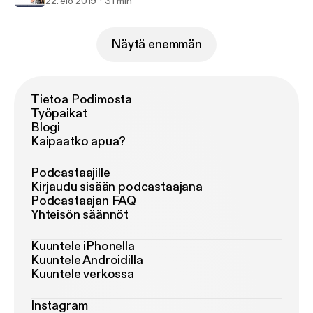
22. elo 2019
31 min
Näytä enemmän
Tietoa Podimosta
Työpaikat
Blogi
Kaipaatko apua?
Podcastaajille
Kirjaudu sisään podcastaajana
Podcastaajan FAQ
Yhteisön säännöt
Kuuntele iPhonella
Kuuntele Androidilla
Kuuntele verkossa
Instagram