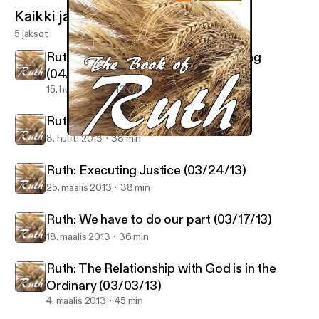
Kaikki jaksot
5 jaksot
Ruth: An Honorable and Proper Thing
(04/14/13)
15. huhti 2013
43 min
Ruth: Go for it! (04/07/13)
8. huhti 2013
38 min
Ruth: Go for it! (04/07/13)
Ruth - Regeneration Church
Ruth: Executing Justice (03/24/13)
25. maalis 2013
38 min
Ruth: We have to do our part (03/17/13)
18. maalis 2013
36 min
Ruth: The Relationship with God is in the
Ordinary (03/03/13)
4. maalis 2013
45 min