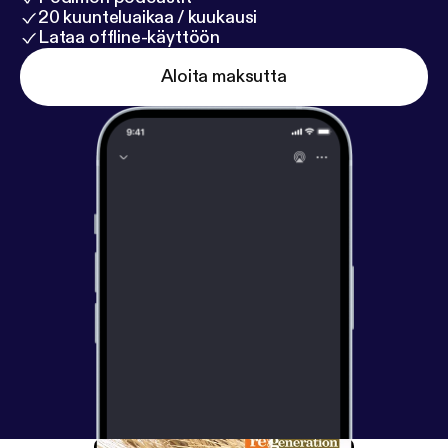
20 kuunteluaikaa / kuukausi
Lataa offline-käyttöön
Aloita maksutta