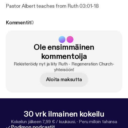
Pastor Albert teaches from Ruth 03:01-18
Kommentit
0
Ole ensimmäinen
kommentoija
Rekisteröidy nyt ja liity Ruth - Regeneration Church-
yhteisöön!
Aloita maksutta
30 vrk ilmainen kokeilu
Kokeilun jälkeen 7,99 € / kuukausi.
·
Peru milloin tahansa
Podimon podcastit