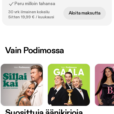
Peru milloin tahansa
30 vrk ilmainen kokeilu
Aloita maksutta
Sitten 19,99 € / kuukausi
Vain Podimossa
Suosittuja äänikirjoja