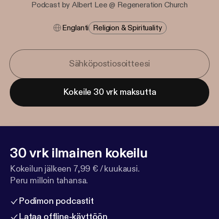
Podcast by Albert Lee @ Regeneration Church
Englanti
Religion & Spirituality
Kokeile 30 vrk maksutta
30 vrk ilmainen kokeilu
Kokeilun jälkeen 7,99 € / kuukausi.
Peru milloin tahansa.
Podimon podcastit
Lataa offline-käyttöön