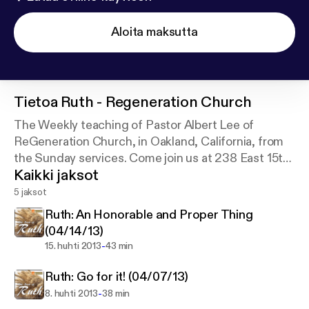
Aloita maksutta
Tietoa
Ruth - Regeneration Church
The Weekly teaching of Pastor Albert Lee of
ReGeneration Church, in Oakland, California, from
the Sunday services. Come join us at 238 East 15th
Kaikki jaksot
Street, at 9am and 10:45a every Sunday.
5 jaksot
Ruth: An Honorable and Proper Thing
(04/14/13)
-
15. huhti 2013
43 min
Ruth: Go for it! (04/07/13)
-
8. huhti 2013
38 min