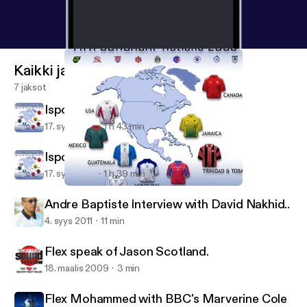
Kaikki jaksot
7 jaksot
Isports Saturdays, July 30th 2011
17. syys 2011
1 h 43 min
Isports Saturday, August 6th 2011
17. syys 2011
1 h 39 min
Isports Saturday, August 6th 2011
Soca Warriors Podcast
Andre Baptiste Interview with David Nakhid..
4. syys 2011
11 min
Flex speak of Jason Scotland.
18. maalis 2009
3 min
Flex Mohammed with BBC's Marverine Cole