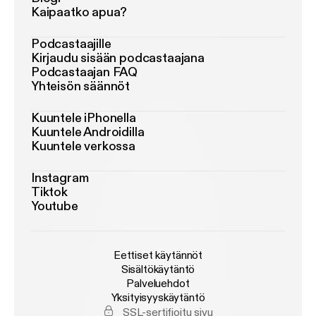
Kaipaatko apua?
Podcastaajille
Kirjaudu sisään podcastaajana
Podcastaajan FAQ
Yhteisön säännöt
Kuuntele iPhonella
Kuuntele Androidilla
Kuuntele verkossa
Instagram
Tiktok
Youtube
Eettiset käytännöt
Sisältökäytäntö
Palveluehdot
Yksityisyyskäytäntö
SSL-sertifioitu sivu