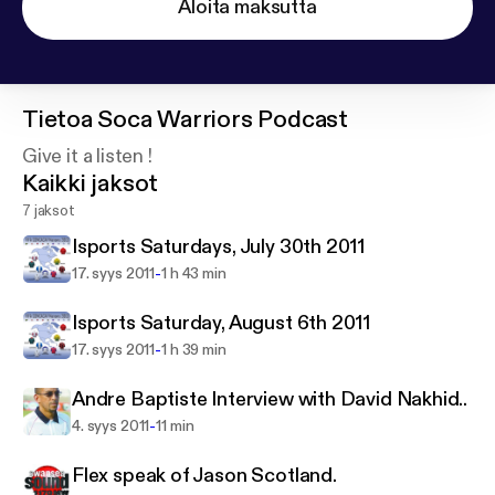
Aloita maksutta
Tietoa
Soca Warriors Podcast
Give it a listen !
Kaikki jaksot
7 jaksot
Isports Saturdays, July 30th 2011
-
17. syys 2011
1 h 43 min
Isports Saturday, August 6th 2011
-
17. syys 2011
1 h 39 min
Andre Baptiste Interview with David Nakhid..
-
4. syys 2011
11 min
Flex speak of Jason Scotland.