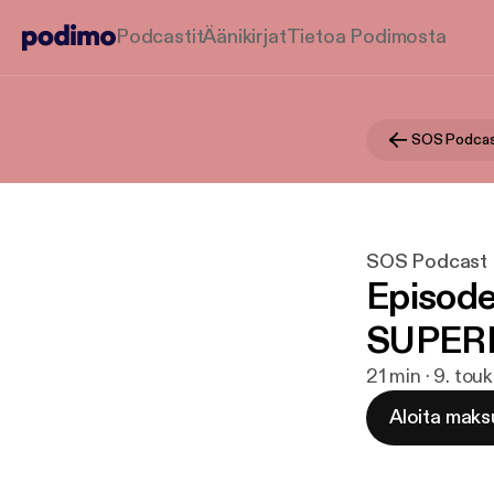
Podcastit
Äänikirjat
Tietoa Podimosta
SOS Podca
SOS Podcast
Episod
SUPER
21 min · 9. tou
Aloita maks