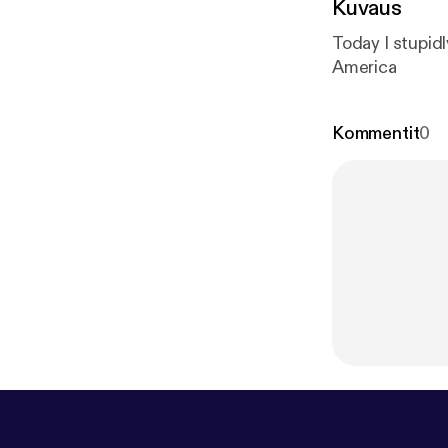
Kuvaus
Today I stupidl
America
Kommentit
0