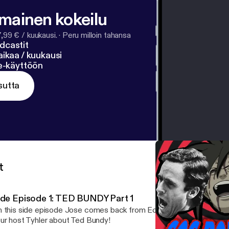
lmainen kokeilu
7,99 € / kuukausi.
·
Peru milloin tahansa
dcastit
ikaa / kuukausi
ne-käyttöön
sutta
t
ide Episode 1: TED BUNDY Part 1
 this side episode Jose comes back from Ecuador just to ramble 
ur host Tyhler about Ted Bundy!