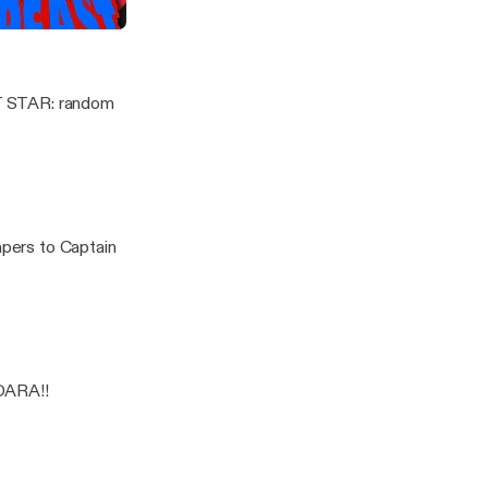
E SUPERHERO PART 1
EST STAR: random
apers to Captain
ADARA!!