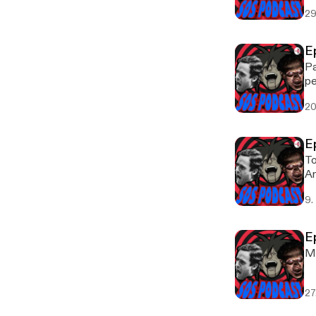
29
E
Pa
pe
20
E
To
A
9.
E
Me
27