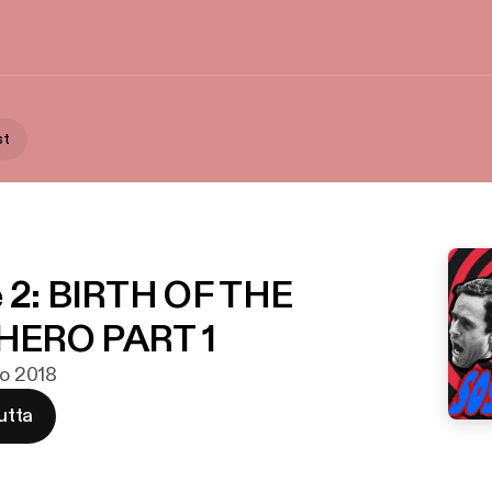
st
e 2: BIRTH OF THE
HERO PART 1
ko 2018
utta