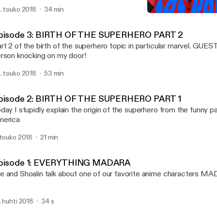
. touko 2018
34 min
Episode 2: BIRTH OF TH
SOS Podcast
pisode 3: BIRTH OF THE SUPERHERO PART 2
rt 2 of the birth of the superhero topic in particular marvel. GU
rson knocking on my door!
. touko 2018
53 min
pisode 2: BIRTH OF THE SUPERHERO PART 1
day I stupidly explain the origin of the superhero from the funny p
merica
 touko 2018
21 min
pisode 1: EVERYTHING MADARA
 and Shoalin talk about one of our favorite anime characters M
. huhti 2018
34 s