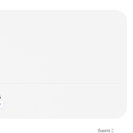
ö
Suomi