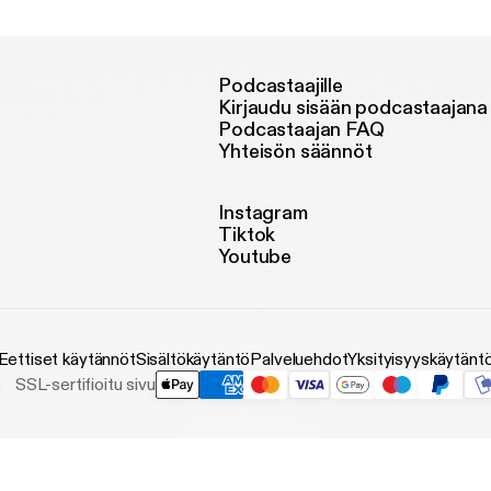
Podcastaajille
Kirjaudu sisään podcastaajana
Podcastaajan FAQ
Yhteisön säännöt
Instagram
Tiktok
Youtube
Eettiset käytännöt
Sisältökäytäntö
Palveluehdot
Yksityisyyskäytänt
SSL-sertifioitu sivu