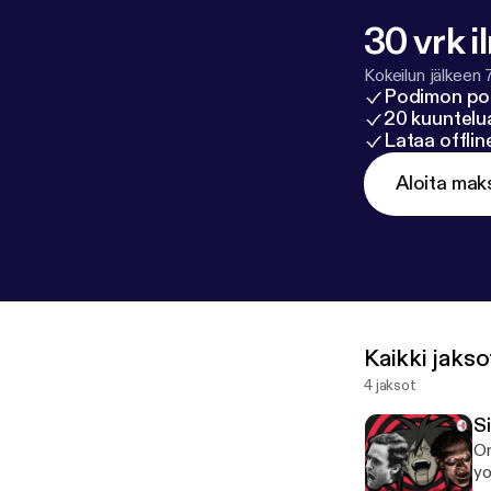
30 vrk i
Kokeilun jälkeen 
Podimon po
20 kuuntelua
Lataa offli
Aloita mak
Kaikki jakso
4 jaksot
S
On
yo