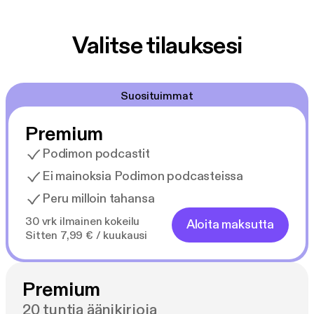
Valitse tilauksesi
Suosituimmat
Premium
Podimon podcastit
Ei mainoksia Podimon podcasteissa
Peru milloin tahansa
30 vrk ilmainen kokeilu
Aloita maksutta
Sitten 7,99 € / kuukausi
Premium
20 tuntia äänikirjoja