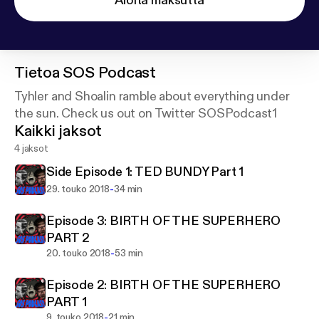
Aloita maksutta
Tietoa
SOS Podcast
Tyhler and Shoalin ramble about everything under
the sun. Check us out on Twitter SOSPodcast1
Kaikki jaksot
4 jaksot
Side Episode 1: TED BUNDY Part 1
-
29. touko 2018
34 min
Episode 3: BIRTH OF THE SUPERHERO
PART 2
-
20. touko 2018
53 min
Episode 2: BIRTH OF THE SUPERHERO
PART 1
-
9. touko 2018
21 min