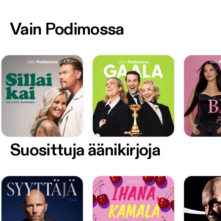
Vain Podimossa
Suosittuja äänikirjoja