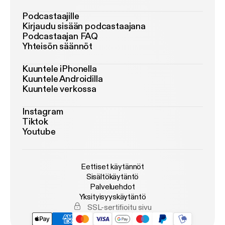
Podcastaajille
Kirjaudu sisään podcastaajana
Podcastaajan FAQ
Yhteisön säännöt
Kuuntele iPhonella
Kuuntele Androidilla
Kuuntele verkossa
Instagram
Tiktok
Youtube
Eettiset käytännöt
Sisältökäytäntö
Palveluehdot
Yksityisyyskäytäntö
SSL-sertifioitu sivu