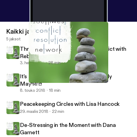
Kaikki jaksot
5 jaksot
Through the Looking Glass of Conflict with
Rebecca Arndt
3. heinä 2018
28 min
It's Not About the Money with Wendy
Mayfield
De-Stressing in the Moment with Dana Garnett
Southwest Conflict Resolution Network
8. touko 2018
18 min
Peacekeeping Circles with Lisa Hancock
29. maalis 2018
22 min
De-Stressing in the Moment with Dana
Garnett