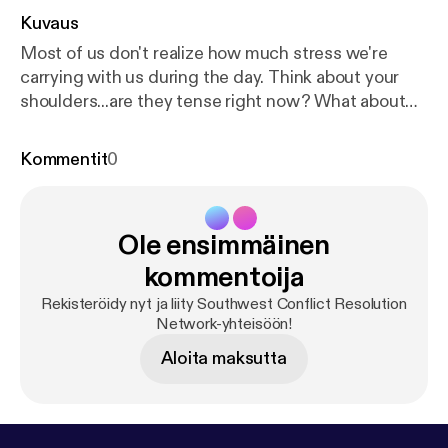
Kuvaus
Most of us don't realize how much stress we're
carrying with us during the day. Think about your
shoulders...are they tense right now? What about
the muscles around your ears? What about your
heart? Dana Garnett talks about how simply
Kommentit
0
focusing on reducing stress can solve a lot of
conflicts, and walks us through one of her calming
exercises.
Ole ensimmäinen
kommentoija
Rekisteröidy nyt ja liity Southwest Conflict Resolution
Network-yhteisöön!
Aloita maksutta