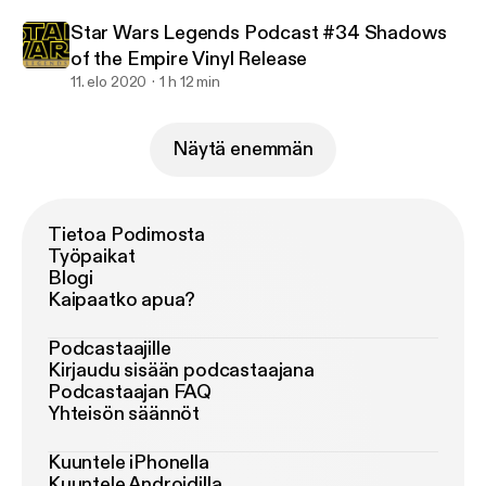
Star Wars Legends Podcast #34 Shadows
of the Empire Vinyl Release
11. elo 2020
1 h 12 min
Näytä enemmän
Tietoa Podimosta
Työpaikat
Blogi
Kaipaatko apua?
Podcastaajille
Kirjaudu sisään podcastaajana
Podcastaajan FAQ
Yhteisön säännöt
Kuuntele iPhonella
Kuuntele Androidilla