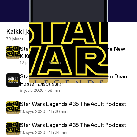
Kaikki jaksot
73 jaksot
Star Wars Legends #37 Ahsoka is the New
K'Kruhk
12. joulu 2020
54 min
Star Wars Legends Podcast #36 Alan Dean
Foster Discussion
Star Wars Legends #35 The Adult Podcast
Star Wars Legends Podcast
9. joulu 2020
58 min
Star Wars Legends #35 The Adult Podcast
13. syys 2020
1 h 36 min
Star Wars Legends #35 The Adult Podcast
13. syys 2020
1 h 34 min