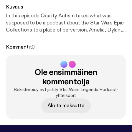
Kuvaus
In this episode Quality Autism takes what was
supposed to be a podcast about the Star Wars Epic
Collections to a place of perversion. Amelia, Dylan,
and I join him in this adventure that features some
of the worst audio this podcast has ever had... sorry!
Kommentit
0
Ole ensimmäinen
kommentoija
Rekisteröidy nyt ja liity Star Wars Legends Podcast-
yhteisöön!
Aloita maksutta