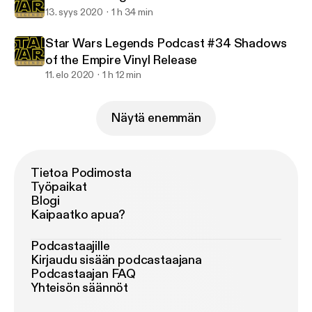
13. syys 2020
1 h 34 min
Star Wars Legends Podcast #34 Shadows
of the Empire Vinyl Release
11. elo 2020
1 h 12 min
Näytä enemmän
Tietoa Podimosta
Työpaikat
Blogi
Kaipaatko apua?
Podcastaajille
Kirjaudu sisään podcastaajana
Podcastaajan FAQ
Yhteisön säännöt