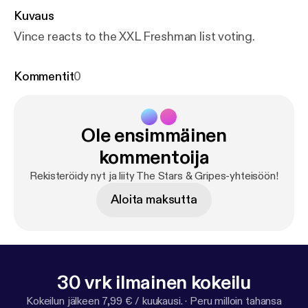
Kuvaus
Vince reacts to the XXL Freshman list voting.
Kommentit
0
Ole ensimmäinen
kommentoija
Rekisteröidy nyt ja liity The Stars & Gripes-yhteisöön!
Aloita maksutta
30 vrk ilmainen kokeilu
Kokeilun jälkeen 7,99 € / kuukausi.
·
Peru milloin tahansa