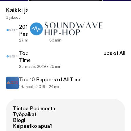
Kaikki jaksot
3 jaksot
2019 XXL Freshman List Candidates
Reaction
27. maalis 2019
36 min
Top 10 Rap Albums & Top 5 Rap Groups of All
Time
2019 XXL Freshman List Candidates Reaction
The Stars & Gripes
25. maalis 2019
26 min
Top 10 Rappers of All Time
19. maalis 2019
24 min
Tietoa Podimosta
Työpaikat
Blogi
Kaipaatko apua?