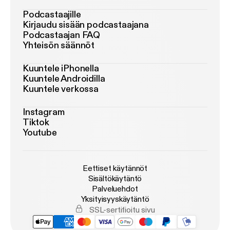
Podcastaajille
Kirjaudu sisään podcastaajana
Podcastaajan FAQ
Yhteisön säännöt
Kuuntele iPhonella
Kuuntele Androidilla
Kuuntele verkossa
Instagram
Tiktok
Youtube
Eettiset käytännöt
Sisältökäytäntö
Palveluehdot
Yksityisyyskäytäntö
SSL-sertifioitu sivu